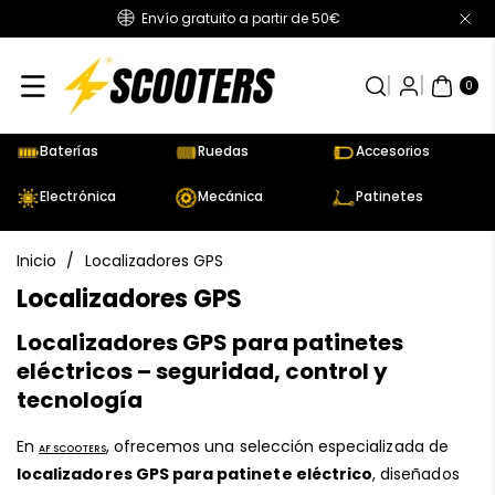
Envío gratuito a partir de 50€
Directamente
Al Contenido
0
AR
TÍC
0
UL
OS
Baterías
Ruedas
Accesorios
Electrónica
Mecánica
Patinetes
Inicio
/
Localizadores GPS
C
Localizadores GPS
o
Localizadores GPS para patinetes
l
eléctricos – seguridad, control y
e
tecnología
c
En
, ofrecemos una selección especializada de
c
AF SCOOTERS
localizadores GPS para patinete eléctrico
, diseñados
i