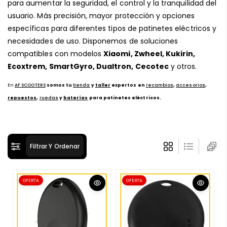
para aumentar la seguridad, el control y la tranquilidad del
ó
usuario. Más precisión, mayor protección y opciones
n
específicas para diferentes tipos de patinetes eléctricos y
:
necesidades de uso. Disponemos de soluciones
compatibles con modelos
Xiaomi, Zwheel, Kukirin,
Ecoxtrem, SmartGyro, Dualtron, Cecotec
y otros.
En
AF SCOOTERS
somos tu
tienda
y
taller
expertos en
re
c
ambios
,
accesorios
,
repuestos
,
ruedas
y
baterías
para patinetes eléctricos.
Filtrar Y Ordenar
OFERTA
OFERTA