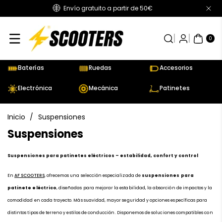
Envío gratuito a partir de 50€
Directamente
Al Contenido
0
AR
TÍC
0
UL
OS
Baterías
Ruedas
Accesorios
Electrónica
Mecánica
Patinetes
Inicio
/
Suspensiones
C
Suspensiones
o
Suspensiones para patinetes eléctricos – estabilidad, confort y control
l
e
En
AF SCOOTERS
, ofrecemos una selección especializada de
suspensiones para
c
patinete eléctrico
, diseñadas para mejorar la estabilidad, la absorción de impactos y la
c
comodidad en cada trayecto. Más suavidad, mayor seguridad y opciones específicas para
i
distintos tipos de terreno y estilos de conducción. Disponemos de soluciones compatibles con