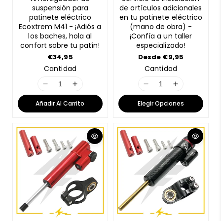
suspensión para
de artículos adicionales
patinete eléctrico
en tu patinete eléctrico
Ecoxtrem M41 - ¡Adiós a
(mano de obra) -
los baches, hola al
¡Confía a un taller
confort sobre tu patín!
especializado!
P
€34,95
P
Desde €9,95
r
r
Cantidad
Cantidad
e
e
c
c
I
I
I
I
i
i
o
o
1
1
1
1
Añadir Al Carrito
Elegir Opciones
r
r
8
8
8
8
e
e
n
n
n
n
g
g
u
u
E
E
E
E
l
l
r
r
r
r
a
a
r
r
r
r
r
r
o
o
o
o
r
r
r
r
:
:
:
:
M
M
M
M
i
i
i
i
s
s
s
s