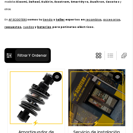
modelos
Xiaomi, Zwheel, Kukirin, Ecoxtrem, SmartGyro, Dualtron, Cecotec
y
ó
otros.
n
:
En
AF SCOOTERS
somos tu
tienda
y
taller
expertos en
re
c
ambios
,
accesorios
,
repuestos
,
ruedas
y
baterías
para patinetes eléctricos.
Filtrar Y Ordenar
Amortiguador de
Servicio de instalación