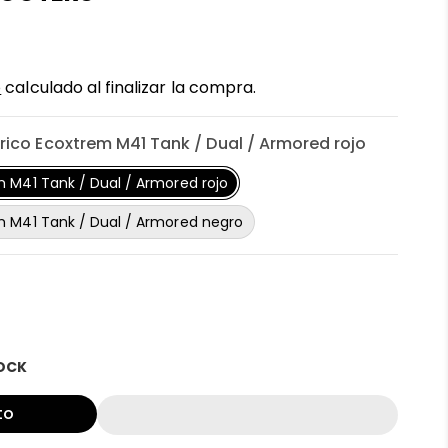
o
calculado al finalizar la compra.
trico Ecoxtrem M41 Tank / Dual / Armored rojo
m M41 Tank / Dual / Armored rojo
m M41 Tank / Dual / Armored negro
TOCK
r
to