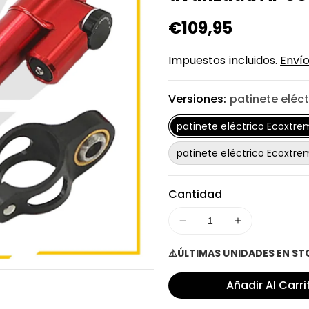
Precio
€109,95
regular
Impuestos incluidos.
Enví
Versiones:
patinete eléc
patinete eléctrico Ecoxtre
patinete eléctrico Ecoxtre
Cantidad
Disminuir
Aumentar
cantidad
cantidad
⚠️ÚLTIMAS UNIDADES EN S
para
para
Amortiguador
Amortiguado
Añadir Al Carri
dumper
dumper
de
de