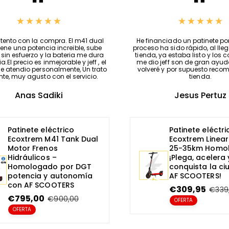
ado una batería externa para mi
Muy contento con la compra. 
 eléctrico en Afscooter y no puedo
motor tiene una potencia incr
ás satisfecho con mi compra. La
cuestas sin esfuerzo y la bat
tiene una gran capacidad, lo que
todo el dia.El precio es inmejorab
te recorrer largas distancias sin
dueño, me atendio personalmen
arme por quedarme sin energía.
excelente, muy agusto con el
Dioxy San
Anas Sadiki
Batería personalizada a
Patinete eléctri
medida INFINITA para
Ecoxtrem M41 T
patinetes eléctricos
Motor Frenos
fabricadas por AF
Hidráulicos –
SCOOTERS
Homologado p
potencia y aut
P
Desde €44,95
P
€50,00
con AF SCOOTE
r
r
OFERTA
P
€795,00
P
€900
e
e
r
r
c
c
OFERTA
e
e
i
i