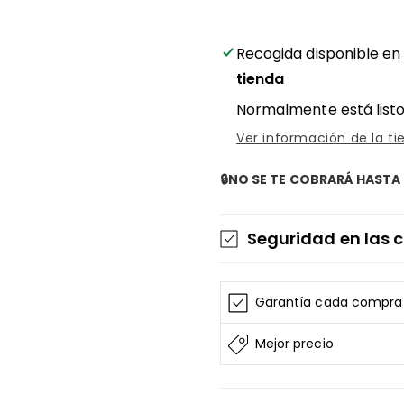
dirección
dirección
para
para
patinete
patinete
Recogida disponible e
eléctrico
eléctrico
tienda
Ecoxtrem
Ecoxtrem
M41
M41
Normalmente está listo
Tank
Tank
Ver información de la ti
/
/
Tank
Tank
Dual
Dual
🔒NO SE TE COBRARÁ HASTA 
/
/
Armored
Armored
–
–
Seguridad en las
Estabilidad
Estabilidad
avanzada
avanzada
La información de las
AF
AF
AF SCOOTERS
sigue e
Garantía cada compra
SCOOTERS
SCOOTERS
Tarjeta de Pago
Todos los datos están
Mejor precio
AF SCOOTERS
bajo ni
tarjeta