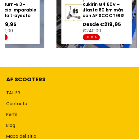
Nami Burn-E 3 -
Kuki
Potencia imparable
¡Has
en cada trayecto
con 
Precio
€4.019,95
Precio
Pre
Des
en
regular
en
€4.200,00
€24
oferta
ofe
OFERTA
OFE
AF SCOOTERS
TALLER
Contacto
Perfil
Blog
Mapa del sitio