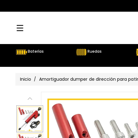
Directamente
Al Contenido
Baterías
Ruedas
Inicio
/
Amortiguador dumper de dirección para pati
Ir
Directamente
Ver
A La
Información
todos
Del Producto
los
detalles