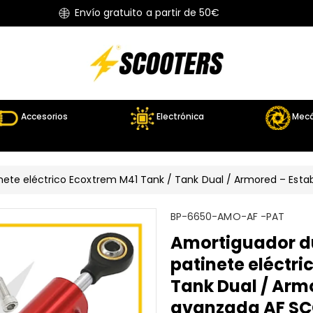
Envío gratuito a partir de 50€
Accesorios
Electrónica
Mecá
nete eléctrico Ecoxtrem M41 Tank / Tank Dual / Armored – Est
S
BP-6650-AMO-AF -PAT
K
Amortiguador d
U
patinete eléctri
:
Tank Dual / Arm
avanzada AF S