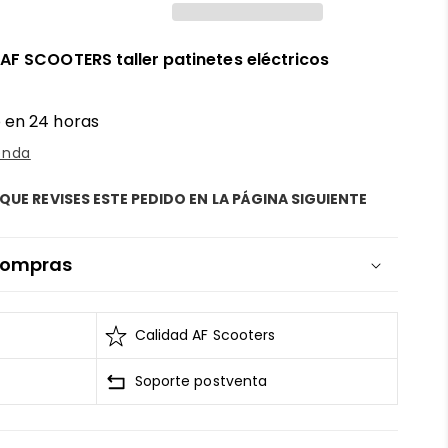
n
AF SCOOTERS taller patinetes eléctricos
 en 24 horas
enda
QUE REVISES ESTE PEDIDO EN LA PÁGINA SIGUIENTE
 compras
 tarjetas se mantiene segura y sin riesgos
l Estándar de Seguridad de Datos para la Industria de
Calidad AF Scooters
 cifrados
Soporte postventa
nguna circunstancia venderá la información de tu