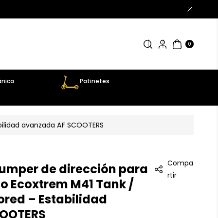
0
AR
TÍC
0
UL
OS
nica
Patinetes
abilidad avanzada AF SCOOTERS
Compa
umper de dirección para
rtir
co Ecoxtrem M41 Tank /
ored – Estabilidad
COOTERS