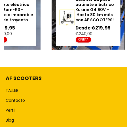
Patinete eléctrico
pati
Nami Burn-E 3 -
Kuki
Potencia imparable
¡Has
en cada trayecto
con 
Precio
€4.019,95
Precio
Pre
Des
en
regular
en
€4.200,00
€24
oferta
ofe
OFERTA
OFE
AF SCOOTERS
TALLER
Contacto
Perfil
Blog