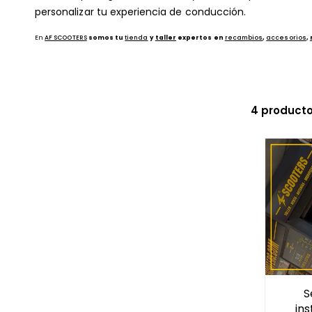
c
personalizar tu experiencia de conducción.
c
En
AF SCOOTERS
somos tu
tienda
y
taller
expertos en
re
c
ambios
,
accesorios
,
i
ó
4 product
n
:
S
ins