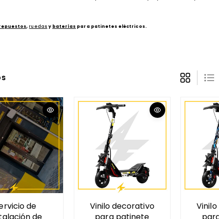
repuestos
,
ruedas
y
baterías
para patinetes eléctricos.
os
ervicio de
Vinilo decorativo
Vinil
talación de
para patinete
para