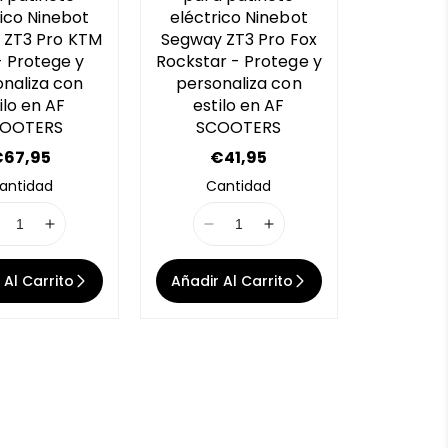
ico Ninebot
eléctrico Ninebot
 ZT3 Pro KTM
Segway ZT3 Pro Fox
- Protege y
Rockstar - Protege y
naliza con
personaliza con
ilo en AF
estilo en AF
OOTERS
SCOOTERS
67,95
P
€41,95
r
antidad
Cantidad
e
c
I
I
I
i
1
1
1
o
o
8
8
8
r
 Al Carrito
Añadir Al Carrito
n
n
n
e
g
g
E
E
E
E
u
u
r
r
r
l
r
r
r
a
a
o
o
o
r
r
r
r
:
:
:
M
M
M
M