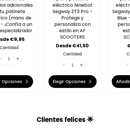
los adicionales
eléctrico Ninebot
eléctr
tu patinete
Segway ZT3 Pro -
Segway
rico (mano de
Protege y
Blue 
- ¡Confía a un
personaliza con
perso
 especializado!
estilo en AF
est
SCOOTERS
SC
sde €9,95
P
Desde €41,50
P
€
Cantidad
r
r
Cantidad
C
e
e
I
I
c
c
1
1
I
I
I
i
i
8
8
1
1
1
o
n
n
8
8
8
r
r
ir Opciones
Elegir Opciones
Añadir
E
E
n
n
n
e
e
r
r
g
E
E
u
r
r
r
r
r
l
l
o
o
r
r
r
a
r
r
o
o
o
r
r
:
:
r
r
r
Clientes felices 🌟
M
M
:
:
:
i
i
M
M