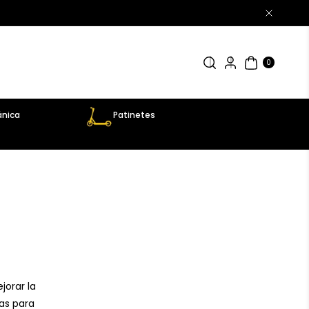
0
AR
TÍC
0
UL
OS
nica
Patinetes
jorar la
cas para