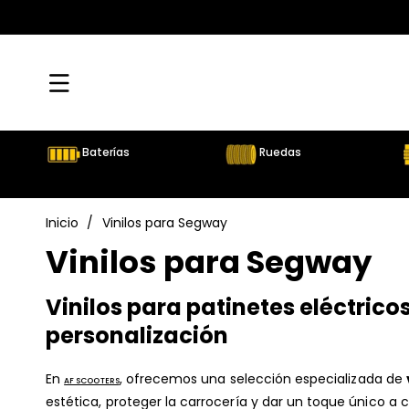
Directamente
Al Contenido
Baterías
Ruedas
Inicio
/
Vinilos para Segway
C
Vinilos para Segway
o
Vinilos para patinetes eléctrico
l
personalización
e
En
, ofrecemos una selección especializada de
AF SCOOTERS
estética, proteger la carrocería y dar un toque único a