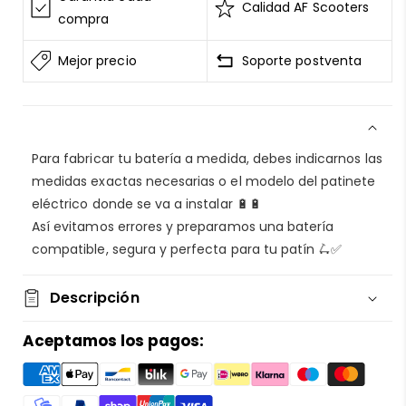
Calidad AF Scooters
AF SCOOTERS
sigue el Estándar de Seguridad de
compra
Datos para la Industria de Tarjeta de Pago
Mejor precio
Soporte postventa
Todos los datos están cifrados
AF SCOOTERS
bajo ninguna circunstancia
venderá la información de tu tarjeta
Consulta nuestros
terminos del servicio
Para fabricar tu batería a medida, debes indicarnos las
Entrega garantizada
medidas exactas necesarias o el modelo del patinete
Devolución si el artículo está dañado
eléctrico donde se va a instalar 🔋🔋
Reembolso por 15 días sin actualizaciones
Así evitamos errores y preparamos una batería
Reembolso por 30 días sin entrega
compatible, segura y perfecta para tu patín 🛴✅
Consulta nuestra
política de envío
Descripción
Privacidad segura
INFINITA: Baterías bajo pedido a medida para tu
Aceptamos los pagos:
En
AF SCOOTERS
, tu tienda de patinetes eléctricos,
patinete eléctrico con
AF SCOOTERS
priorizamos tu seguridad. Colaboramos con la
¡Contáctanos para realizar un pedido de tu
plataforma Shopify
para detectar vulnerabilidades y