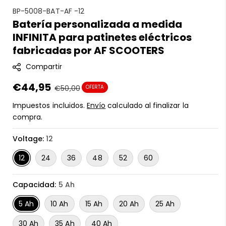
S
BP-5008-BAT-AF -12
Batería personalizada a medida
K
INFINITA para patinetes eléctricos
U
:
fabricadas por AF SCOOTERS
Compartir
Precio
€44,95
Precio
€50,00
OFERTA
en
regular
Impuestos incluidos.
Envío
calculado al finalizar la
oferta
compra.
Voltage:
12
12
24
36
48
52
60
Capacidad:
5 Ah
5 Ah
10 Ah
15 Ah
20 Ah
25 Ah
30 Ah
35 Ah
40 Ah