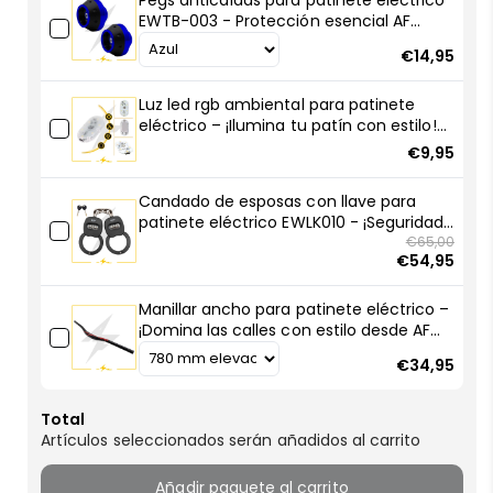
Pegs anticaídas para patinete eléctrico
EWTB-003 - Protección esencial AF
SCOOTERS
€14,95
Luz led rgb ambiental para patinete
eléctrico – ¡Ilumina tu patín con estilo!
🚀💡
€9,95
Candado de esposas con llave para
patinete eléctrico EWLK010 - ¡Seguridad
compacta, robo frustrado!
€65,00
€54,95
Manillar ancho para patinete eléctrico –
¡Domina las calles con estilo desde AF
SCOOTERS!
€34,95
Total
Artículos seleccionados serán añadidos al carrito
Añadir paquete al carrito