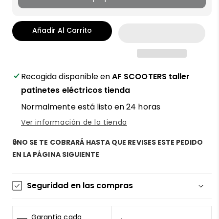
Añadir Al Carrito
Recogida disponible en
AF SCOOTERS taller
patinetes eléctricos tienda
Normalmente está listo en 24 horas
Ver información de la tienda
🔒NO SE TE COBRARÁ HASTA QUE REVISES ESTE PEDIDO
EN LA PÁGINA SIGUIENTE
Seguridad en las compras
La información de las tarjetas se mantiene
segura y sin riesgos
Garantía cada