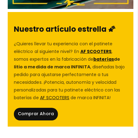
externa para scooter eléctrico
, una
batería
portátil
para patinete eléctrico
, o una
batería
auxiliar
para tu patinete eléctrico
. También
Nuestro artículo estrella 🌠
cubrimos necesidades de
bicicletas eléctricas
con
opciones personalizadas y de alta calidad.
¿Quieres llevar tu experiencia con el patinete
¿Tu patinete necesita una actualización o reparación?
eléctrico al siguiente nivel? En
AF SCOOTERS
,
Nuestro
taller de patinetes eléctricos
, cercano y
somos expertos en la fabricación de
baterías
de
confiable, está listo para ayudarte a mantener tu
litio a medida de marca INFINITA
, diseñadas bajo
vehículo en las mejores condiciones. Además, si
pedido para ajustarse perfectamente a tus
buscas
comprar un patinete eléctrico
o explorar las
necesidades. ¡Potencia, autonomía y velocidad
mejores
ofertas en patinetes eléctricos
, también
personalizadas para tu patinete eléctrico con las
contamos con una amplia selección de marcas y
baterías de
AF SCOOTERS
de marca INFINITA!
modelos.
Con
Infinita
y
AF SCOOTERS
, la movilidad eléctrica no
Comprar Ahora
tiene límites. ¡Contáctanos y descubre cómo
podemos crear la batería perfecta para ti! !Damos
garantía hasta 1 año!