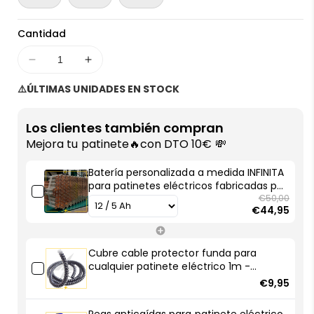
Cantidad
Disminuir
Aumentar
cantidad
cantidad
⚠️ÚLTIMAS UNIDADES EN STOCK
para
para
Batería
Batería
personalizada
personalizada
Los clientes también compran
a
a
Mejora tu patinete🔥con DTO 10€ 💸
medida
medida
INFINITA
INFINITA
Batería personalizada a medida INFINITA
para
para
para patinetes eléctricos fabricadas por
patinetes
patinetes
AF SCOOTERS
€50,00
€44,95
eléctricos
eléctricos
fabricadas
fabricadas
por
por
Cubre cable protector funda para
AF
AF
cualquier patinete eléctrico 1m -
SCOOTERS
SCOOTERS
Robustas y resistentes
€9,95