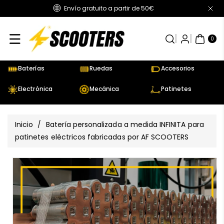
Envío gratuito a partir de 50€
Directamente
Al Contenido
0
AR
TÍC
0
UL
OS
Baterías
Ruedas
Accesorios
Electrónica
Mecánica
Patinetes
Inicio
/
Batería personalizada a medida INFINITA para
patinetes eléctricos fabricadas por AF SCOOTERS
Ir
Directamente
Ver
A La
todos
Información
los
Del Producto
detalles