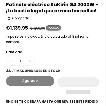
Patinete eléctrico KuKirin G4 2000W –
K
¡La bestia legal que arrasa las calles!
U
:
Compartir
Precio
€1.139,95
Precio
€1.250,00
AGOTADO
en
regular
Impuestos incluidos.
Envío
calculado al finalizar la
oferta
compra.
Cantidad
Disminuir
Aumentar
cantidad
cantidad
⚠️ÚLTIMAS UNIDADES EN STOCK
para
para
Patinete
Patinete
Agotado
eléctrico
eléctrico
KuKirin
KuKirin
G4
G4
2000W
2000W
🔒NO SE TE COBRARÁ HASTA QUE REVISES ESTE PEDIDO
–
–