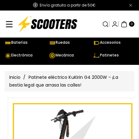
Envío gratuito a partir de 50€
Directamente
Al Contenido
0
AR
TÍC
0
UL
OS
Baterías
Ruedas
Accesorios
Electrónica
Mecánica
Patinetes
Inicio
/
Patinete eléctrico KuKirin G4 2000W – ¡La
bestia legal que arrasa las calles!
Ir
Directamente
Ver
A La
todos
Información
los
Del Producto
detalles