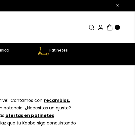
0
AR
TÍC
0
UL
OS
nica
Patinetes
nivel. Contamos con
recambios
,
 potencia. ¿Necesitas un ajuste?
ras
ofertas en patinetes
¡Haz que tu Kaabo siga conquistando