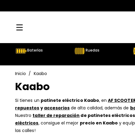
Directamente
Al Contenido
Baterías
Ruedas
Inicio
/
Kaabo
C
Kaabo
o
Si tienes un
patinete eléctrico Kaabo
, en
AF SCOOTE
repuestos
y
accesorios
de alta calidad, además de
b
l
Nuestro
taller de reparación
de patinetes eléctricos
e
eléctricos
, consigue el mejor
precio en Kaabo
y equíp
las calles!