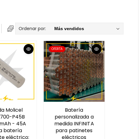
Ordenar por:
OFERTA
a Molicel
Batería
1700-P45B
personalizada a
mAh - 45A
medida INFINITA
a batería
para patinetes
te eléctrico:
eléctricos