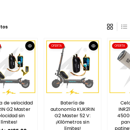
ctos
OFERTA
OFERTA
a de velocidad
Batería de
Celd
RIN G2 Master
autonomía KUKIRIN
INR2
elocidad sin
G2 Master 52 V:
4500
límites!
¡Kilómetros sin
par
límites!
patine