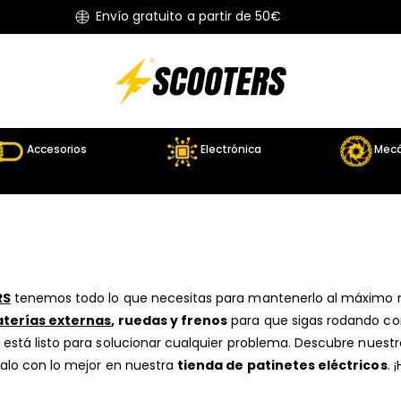
Envío gratuito a partir de 50€
Accesorios
Electrónica
Mecá
RS
tenemos todo lo que necesitas para mantenerlo al máximo 
aterías externas
, ruedas y frenos
para que sigas rodando con
está listo para solucionar cualquier problema. Descubre nuest
alo con lo mejor en nuestra
tienda de patinetes eléctricos
. 