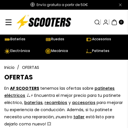
Envío gratuito a partir de 50€
Directamente
Al Contenido
0
AR
TÍC
0
UL
OS
Baterías
Ruedas
Accesorios
Electrónica
Mecánica
Patinetes
Inicio
/
OFERTAS
C
OFERTAS
o
En
AF SCOOTERS
tenemos las ofertas sobre
patinetes
l
eléctricos
🛴⚡ Encuentra el mejor precio para tu patinete
e
eléctrico,
baterías
,
recambios
y
accesorios
para mejorar
c
tu experiencia de conducción. Además, si tu patinete
c
necesita una reparación, ¡nuestro
taller
está listo para
i
dejarlo como nuevo! 💥