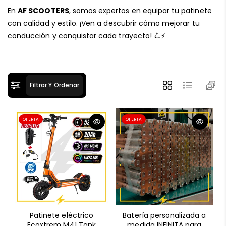
ó
En
AF SCOOTERS
, somos expertos en equipar tu patinete
n
con calidad y estilo. ¡Ven a descubrir cómo mejorar tu
:
conducción y conquistar cada trayecto! 🛴⚡
Filtrar Y Ordenar
OFERTA
OFERTA
Patinete eléctrico
Batería personalizada a
Ecoxtrem M41 Tank
medida INFINITA para