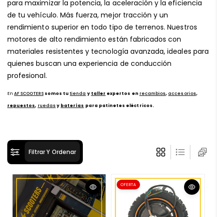
para maximizar la potencia, la aceleración y la eficiencia
ó
de tu vehículo. Más fuerza, mejor tracción y un
n
rendimiento superior en todo tipo de terrenos. Nuestros
:
motores de alto rendimiento están fabricados con
materiales resistentes y tecnología avanzada, ideales para
quienes buscan una experiencia de conducción
profesional.
En
AF SCOOTERS
somos tu
tienda
y
taller
expertos en
re
c
ambios
,
accesorios
,
repuestos
,
ruedas
y
baterías
para patinetes eléctricos.
Filtrar Y Ordenar
OFERTA