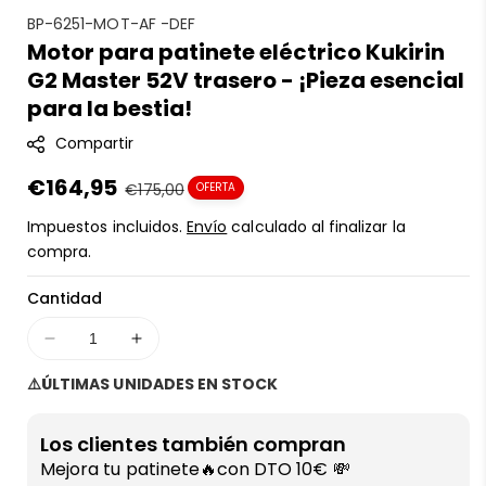
S
BP-6251-MOT-AF -DEF
Motor para patinete eléctrico Kukirin
K
G2 Master 52V trasero - ¡Pieza esencial
U
:
para la bestia!
Compartir
Precio
€164,95
Precio
€175,00
OFERTA
en
regular
Impuestos incluidos.
Envío
calculado al finalizar la
oferta
compra.
Cantidad
Disminuir
Aumentar
cantidad
cantidad
⚠️ÚLTIMAS UNIDADES EN STOCK
para
para
Motor
Motor
para
para
Los clientes también compran
patinete
patinete
Mejora tu patinete🔥con DTO 10€ 💸
eléctrico
eléctrico