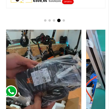
c
c
eléctrico
,
accesorios patinete eléctrico
y todo tipo
i
i
de artículos de
modificaciones patinete eléctrico
.
o
o
e
r
n
e
🛠️ Ventajas de confiar en
AF SCOOTERS
o
g
f
u
e
l
r
a
Experiencia en
venta de
patinete eléctrico
y
t
r
servicio especializado
a
Equipo técnico experto en
reparación de
patinetes
con taller propio.
Asesoramiento personalizado para identificar las
piezas de repuesto patinete
eléctrico
correctas.
Envíos rápidos y soporte posventa con garantía.