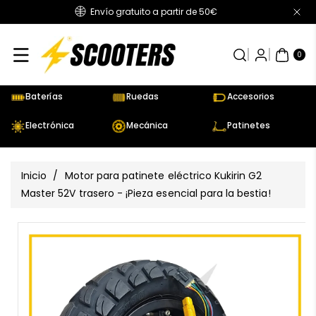
Envío gratuito a partir de 50€
Directamente
Al Contenido
0
AR
TÍC
0
UL
OS
Baterías
Ruedas
Accesorios
Electrónica
Mecánica
Patinetes
Inicio
/
Motor para patinete eléctrico Kukirin G2
Master 52V trasero - ¡Pieza esencial para la bestia!
Ir
Directamente
Ver
A La
todos
Información
los
Del Producto
detalles