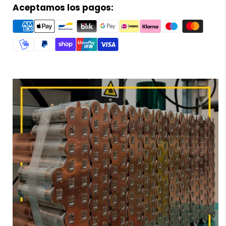
Motor para patinete eléctrico
Kukirin
Devolución si el artículo está dañado
Aceptamos los pagos:
G2 Master
52V trasero
–
AF
Reembolso por 15 días sin actualizaciones
Reembolso por 30 días sin entrega
SCOOTERS
Consulta nuestra
política de envío
En
AF SCOOTERS
, tu
tienda del patinete eléctrico
Privacidad segura
referente en
recambios patinete eléctrico,
repuestos patinete eléctrico
y
accesorios
En
AF SCOOTERS
, tu tienda de patinetes eléctricos,
patinete eléctrico
, presentamos el
motor trasero
priorizamos tu seguridad. Colaboramos con la
52V 1000W con rueda para
patinete eléctrico
plataforma Shopify
para detectar vulnerabilidades y
Kukirin G2 Master
. Este recambio original incluye
proteger tu información. Consulta nuestra
política de
cámara de aire y cubierta con neumático de 8.5
privacidad
para más detalles.
pulgadas, diseñado específicamente para ofrecer
máxima compatibilidad, potencia estable y una
Protección de las compras
conducción segura y cómoda.
Compra con confianza en
AF SCOOTERS
sabiendo
El
motor trasero 52V 1000W con rueda para
que si algo sale mal, siempre te protegeremos.
patinete eléctrico
Kukirin G2 Master
es una de
Conócenos en
Aviso legal
esas
piezas de repuesto patinete eléctrico
que
define el rendimiento de tu
patinete eléctrico
.