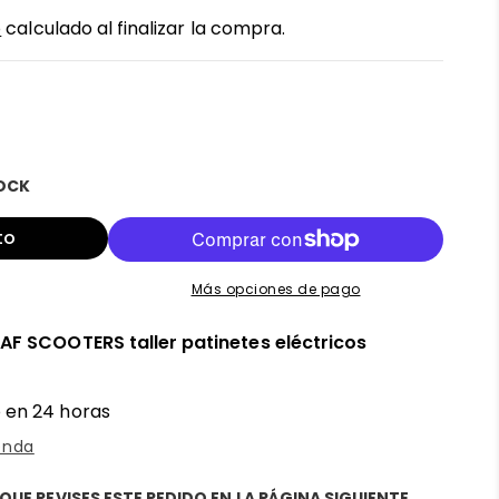
r
o
calculado al finalizar la compra.
TOCK
to
Más opciones de pago
n
AF SCOOTERS taller patinetes eléctricos
 en 24 horas
enda
QUE REVISES ESTE PEDIDO EN LA PÁGINA SIGUIENTE