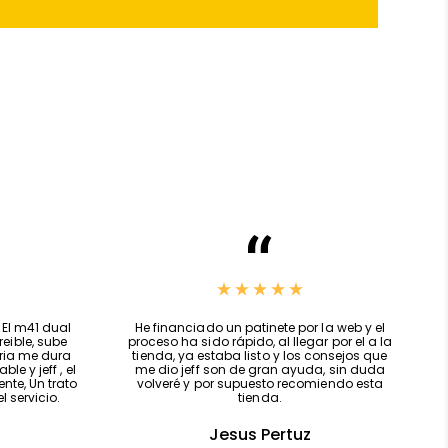
El m41 dual
He financiado un patinete por la web y el
eible, sube
proceso ha sido rápido, al llegar por el a la
eria me dura
tienda, ya estaba listo y los consejos que
le y jeff , el
me dio jeff son de gran ayuda, sin duda
te, Un trato
volveré y por supuesto recomiendo esta
 servicio.
tienda.
Jesus Pertuz