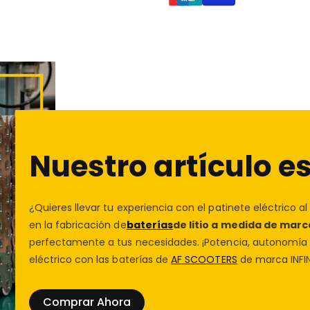
Privacidad segura
En
AF SCOOTERS
, tu tiend
priorizamos tu seguridad. 
vulnerabilidades y protege
privacidad
para más detalle
En
AF SCOOTERS
, tu
tienda
mantenimiento y
repuesto
Protección de las compra
Nami Burn-e 3
, un modelo
terreno, tanto urbano como
Compra con confianza en
Nuestro artículo es
autonomía, seguridad y tec
te protegeremos. Conóce
¿Quieres llevar tu experiencia con el patinete eléctrico al
en la fabricación de
baterías
de litio a medida de marc
perfectamente a tus necesidades. ¡Potencia, autonomía y
eléctrico con las baterías de
AF SCOOTERS
de marca INFIN
Comprar Ahora