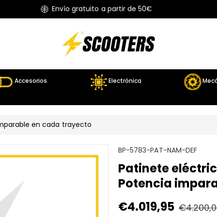
Envío gratuito a partir de 50€
Accesorios
Electrónica
Mecá
imparable en cada trayecto
S
BP-5783-PAT-NAM-DEF
K
Patinete eléctri
U
Potencia impara
:
Precio
€4.019,95
Precio
€4.200,