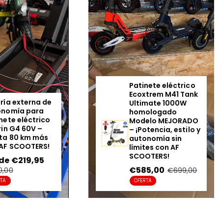
a
avanzado, robusto y fiable
solo a la
venta de
patinet
patinete eléctrico
, con a
recambios patinete eléc
puedas necesitar.
Patinete eléctrico
Ecoxtrem M41 Tank
ría externa de
Ultimate 1000W
onomía para
homologado
nete eléctrico
Modelo MEJORADO
rin G4 60V –
– ¡Potencia, estilo y
🔋
Batería
72V 30Ah:
ta 80 km más
autonomía sin
AF SCOOTERS!
límites con AF
SCOOTERS!
El
Nami Burn-e 3
incorpor
cio
de €219,95
Precio
ofrecer una
autonomía rea
regular
Precio
€585,00
Precio
0,00
€699,00
rta
en
regular
desplazamientos urbanos o 
RTA
OFERTA
oferta
disponemos también de
ba
patinete eléctrico
y todos
patinete eléctrico
certifi