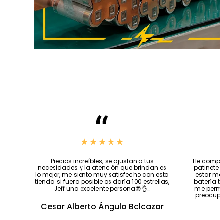
Precios increíbles, se ajustan a tus
He compr
necesidades y la atención que brindan es
patinete
lo mejor, me siento muy satisfecho con esta
estar m
tienda, si fuera posible os daría 100 estrellas,
batería 
Jeff una excelente persona😎👌…
me permi
preocup
Cesar Alberto Ángulo Balcazar