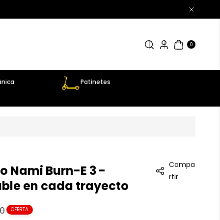
0
AR
TÍC
0
UL
OS
nica
Patinetes
Compa
co Nami Burn-E 3 -
rtir
ble en cada trayecto
00
OFERTA