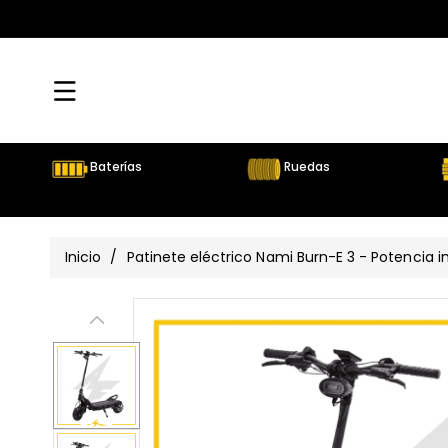
Directamente
Al Contenido
Baterías
Ruedas
Inicio
/
Patinete eléctrico Nami Burn-E 3 - Potencia 
Ir
Directamente
Ver
A La
Información
todos
Del Producto
los
detalles