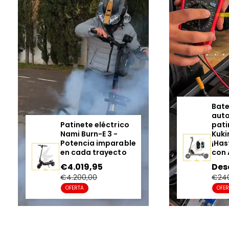
a
Bate
aut
Patinete eléctrico
pati
Nami Burn-E 3 -
Kuki
Potencia imparable
¡Has
en cada trayecto
con 
Precio
€4.019,95
Precio
Pre
Des
en
regular
en
€4.200,00
€24
oferta
ofe
OFERTA
OFE