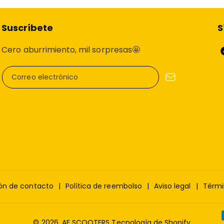
Suscríbete
S
Cero aburrimiento, mil sorpresas🤩
Correo electrónico
⚙️ Doble motor de 1
Este modelo monta
dos m
2000W
. Esto se traduce e
sin precedentes. Ideal par
combine fuerza y eficienci
ofrecemos
reparación de
revisiones técnicas y
modif
ón de contacto
Política de reembolso
Aviso legal
Térmi
© 2026,
AF SCOOTERS
Tecnología de Shopify