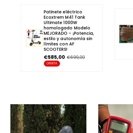
Patinete eléctrico
Ecoxtrem M41 Tank
Ultimate 1000W
homologado Modelo
MEJORADO – ¡Potencia,
estilo y autonomía sin
límites con AF
SCOOTERS!
P
€585,00
P
€699,00
r
r
OFERTA
e
e
c
c
i
i
o
o
e
r
n
e
o
g
f
u
e
l
r
a
t
r