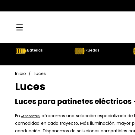
Directamente
Al Contenido
Baterías
Ruedas
Inicio
/
Luces
C
Luces
o
Luces para patinetes eléctricos –
l
En
, ofrecemos una selección especializada de
AF SCOOTERS
e
comodidad en cada trayecto. Más iluminación, mayor prot
conducción. Disponemos de soluciones compatibles c