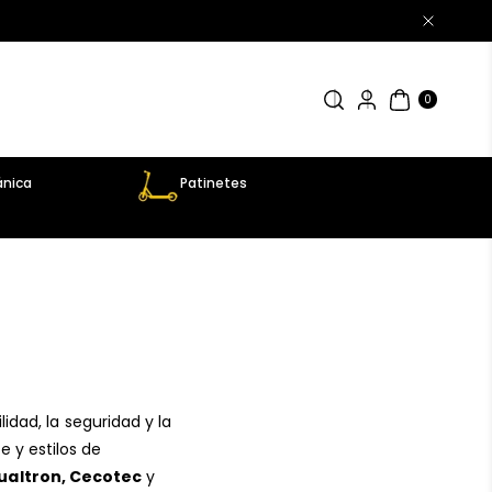
0
AR
TÍC
0
UL
OS
nica
Patinetes
lidad, la seguridad y la
 y estilos de
Dualtron, Cecotec
y