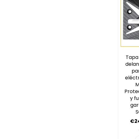
t
a
Tapa 
dela
pa
eléct
M
Prote
y f
gar
S
P
€2
r
e