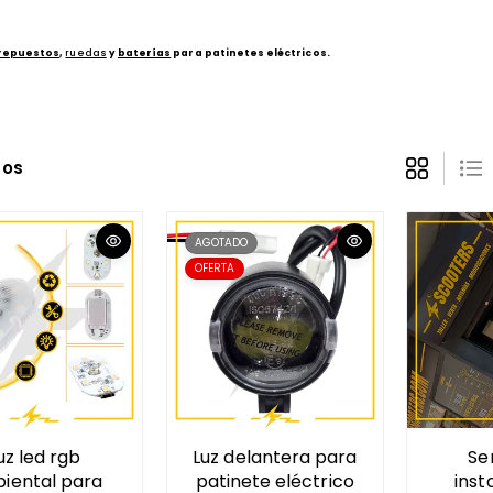
repuestos
,
ruedas
y
baterías
para patinetes eléctricos.
tos
AGOTADO
OFERTA
uz led rgb
Luz delantera para
Se
iental para
patinete eléctrico
inst