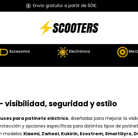
Envío gratuito a partir de 50€
Accesorios
Electrónica
Mecá
 visibilidad, seguridad y estilo
luces para patinete eléctrico
, diseñadas para mejorar la visibi
ección y opciones específicas para distintos tipos de patinete
on modelos
Xiaomi, Zwheel, Kukirin, Ecoxtrem, SmartGyro, 