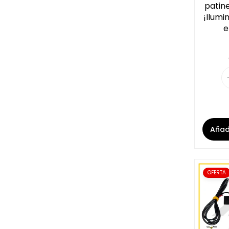
patine
¡Ilumi
e
Añadi
OFERTA