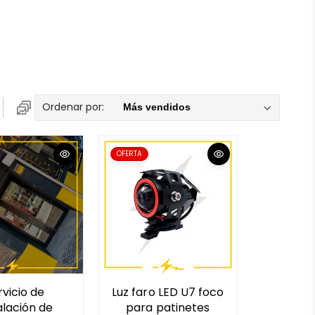
Ordenar por:
OFERTA
rvicio de
Luz faro LED U7 foco
alación de
para patinetes