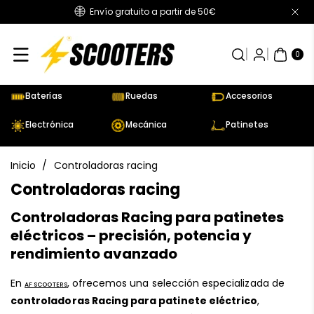
Envío gratuito a partir de 50€
Directamente
Al Contenido
0
AR
TÍC
0
UL
OS
Baterías
Ruedas
Accesorios
Electrónica
Mecánica
Patinetes
Inicio
/
Controladoras racing
C
Controladoras racing
o
Controladoras Racing para patinetes
l
eléctricos – precisión, potencia y
e
rendimiento avanzado
c
En
, ofrecemos una selección especializada de
c
AF SCOOTERS
controladoras Racing para patinete eléctrico
,
i