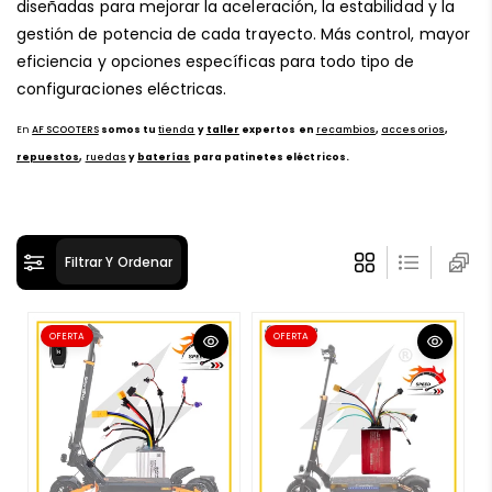
diseñadas para mejorar la aceleración, la estabilidad y la
ó
gestión de potencia de cada trayecto. Más control, mayor
n
eficiencia y opciones específicas para todo tipo de
:
configuraciones eléctricas.
En
AF SCOOTERS
somos tu
tienda
y
taller
expertos en
re
c
ambios
,
accesorios
,
repuestos
,
ruedas
y
baterías
para patinetes eléctricos.
Filtrar Y Ordenar
OFERTA
OFERTA