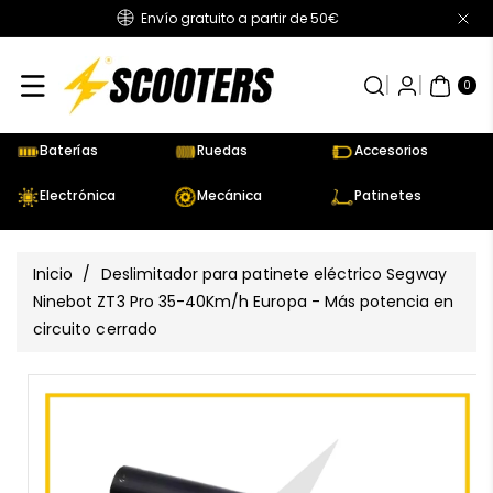
Envío gratuito a partir de 50€
Directamente
Al Contenido
0
AR
TÍC
0
UL
OS
Baterías
Ruedas
Accesorios
Electrónica
Mecánica
Patinetes
Inicio
/
Deslimitador para patinete eléctrico Segway
Ninebot ZT3 Pro 35-40Km/h Europa - Más potencia en
circuito cerrado
Ir
Directamente
Ver
A La
todos
Información
los
Del Producto
detalles