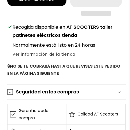
para
para
patinete
patinete
eléctrico
eléctrico
Segway
Segway
Ninebot
Ninebot
Recogida disponible en
AF SCOOTERS taller
ZT3
ZT3
patinetes eléctricos tienda
Pro
Pro
Normalmente está listo en 24 horas
35-
35-
40Km/h
40Km/h
Ver información de la tienda
Europa
Europa
-
-
🔒NO SE TE COBRARÁ HASTA QUE REVISES ESTE PEDIDO
Más
Más
EN LA PÁGINA SIGUIENTE
potencia
potencia
en
en
circuito
circuito
Seguridad en las compras
cerrado
cerrado
La información de las tarjetas se mantiene
segura y sin riesgos
Garantía cada
Calidad AF Scooters
AF SCOOTERS
sigue el Estándar de Seguridad de
compra
Datos para la Industria de Tarjeta de Pago