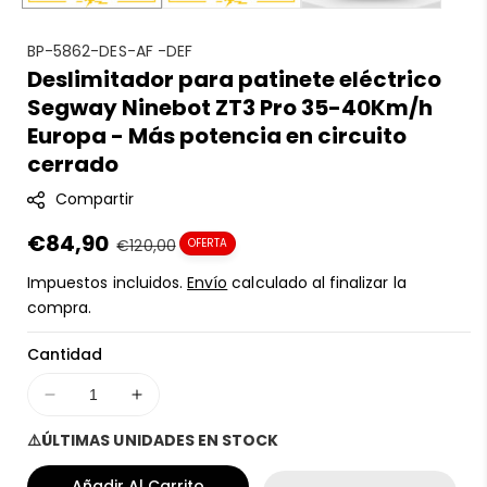
S
BP-5862-DES-AF -DEF
Deslimitador para patinete eléctrico
K
Segway Ninebot ZT3 Pro 35-40Km/h
U
:
Europa - Más potencia en circuito
cerrado
Compartir
Precio
€84,90
Precio
€120,00
OFERTA
en
regular
Impuestos incluidos.
Envío
calculado al finalizar la
oferta
compra.
Cantidad
Disminuir
Aumentar
cantidad
cantidad
⚠️ÚLTIMAS UNIDADES EN STOCK
para
para
Deslimitador
Deslimitador
Añadir Al Carrito