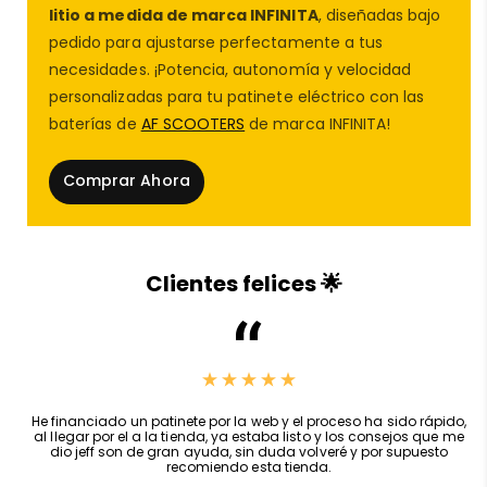
litio a medida de marca INFINITA
, diseñadas bajo
pedido para ajustarse perfectamente a tus
✅
Instalación personalizada
por nuestro
taller
necesidades. ¡Potencia, autonomía y velocidad
del patinete eléctrico
, con experiencia en
personalizadas para tu patinete eléctrico con las
reparación de patinetes
eléctricos
y
baterías de
AF SCOOTERS
de marca INFINITA!
configuraciones avanzadas.
Comprar Ahora
✅ Compatible con el
Segway Ninebot ZT3 Pro
homologado
, sin necesidad de modificar
físicamente el
patinete eléctrico
.
Clientes felices 🌟
✅ Ideal para quienes buscan una
experiencia más
intensa
en pistas privadas o recintos controlados.
✅ Producto exclusivo de
AF SCOOTERS
, líderes en
,
Servicio y trato espectacular, bateria de velocidad para kukirin g2
recambios patinete eléctrico
,
repuestos
master, va como un cohete,recomendado 100%
patinete eléctrico
,
accesorios patinete
Alex Canarion