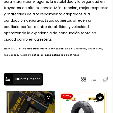
para maximizar el agarre, la estabilidad y la seguridad en
ó
trayectos de alta exigencia. Más tracción, mejor respuesta
n
y materiales de alto rendimiento adaptados a la
:
conducción deportiva. Estas cubiertas ofrecen un
equilibrio perfecto entre durabilidad y velocidad,
optimizando la experiencia de conducción tanto en
ciudad como en carretera.
En
AF SCOOTERS
somos tu
tienda
y
taller
expertos en
re
c
ambios
,
accesorios
,
repuestos
,
ruedas
y
baterías
para patinetes eléctricos.
Filtrar Y Ordenar
OFERTA