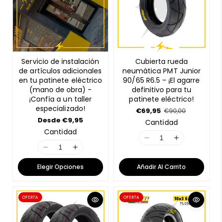
Servicio de instalación
Cubierta rueda
de artículos adicionales
neumática PMT Junior
en tu patinete eléctrico
90/65 R6.5 – ¡El agarre
(mano de obra) -
definitivo para tu
¡Confía a un taller
patinete eléctrico!
especializado!
P
€69,95
P
€90,00
r
r
P
Desde €9,95
Cantidad
e
e
r
Cantidad
c
c
e
I
I
i
i
c
o
o
I
I
i
1
1
e
r
o
1
1
8
8
n
e
Elegir Opciones
Añadir Al Carrito
r
8
8
n
n
o
g
e
f
u
n
n
E
E
g
e
l
u
E
E
r
r
r
a
OFERTA
OFERTA
l
r
r
r
r
t
r
a
r
r
a
o
o
r