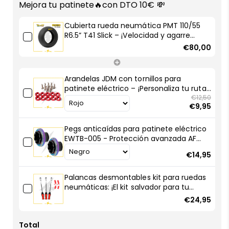
neumática
neumática
Mejora tu patinete🔥con DTO 10€ 💸
PMT
PMT
110/55
110/55
Cubierta rueda neumática PMT 110/55
R6.5”
R6.5”
R6.5” T41 Slick – ¡Velocidad y agarre
T41
T41
extremo para tu patinete eléctrico!
€80,00
Slick
Slick
–
–
¡Velocidad
¡Velocidad
Arandelas JDM con tornillos para
y
y
patinete eléctrico – ¡Personaliza tu ruta
agarre
agarre
con estilo racing!
€12,50
€9,95
extremo
extremo
para
para
Pegs anticaídas para patinete eléctrico
tu
tu
EWTB-005 - Protección avanzada AF
patinete
patinete
SCOOTERS
eléctrico!
eléctrico!
€14,95
Palancas desmontables kit para ruedas
neumáticas: ¡El kit salvador para tu
patinete eléctrico!
€24,95
Total