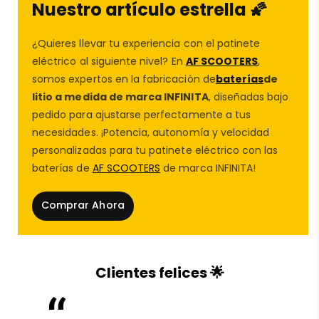
Nuestro artículo estrella 🌠
y segura en curvas cerradas y rectas a alta velocidad.
En
AF SCOOTERS
, garantizamos que cada
rueda
¿Quieres llevar tu experiencia con el patinete
patinete
que ofrecemos cumple con los estándares
eléctrico al siguiente nivel? En
AF SCOOTERS
,
más altos para potenciar tu experiencia.
somos expertos en la fabricación de
baterías
de
litio a medida de marca INFINITA
, diseñadas bajo
⚡
Compatible con los mejores patinetes
eléctricos
pedido para ajustarse perfectamente a tus
necesidades. ¡Potencia, autonomía y velocidad
Si tienes un patinete de alto rendimiento, necesitas
personalizadas para tu patinete eléctrico con las
repuestos patinete eléctrico
de calidad. Esta
baterías de
AF SCOOTERS
de marca INFINITA!
cubierta patinete eléctrico
es compatible con
modelos como:
Comprar Ahora
✔
Dualtron Thunder
✔
Dualtron Achilleus
✔
Dualtron Storm
✔
Dualtron Ultra
Clientes felices 🌟
✔
Rion, Z11X y VSETT 11+
🔧
Características técnicas de la cubierta