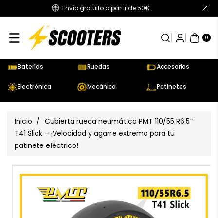
Envío gratuito a partir de 50€
Directamente
Al Contenido
0
AR
TÍC
0
UL
OS
Baterías
Ruedas
Accesorios
Electrónica
Mecánica
Patinetes
Inicio
/
Cubierta rueda neumática PMT 110/55 R6.5”
T41 Slick – ¡Velocidad y agarre extremo para tu
patinete eléctrico!
Ir
Directamente
Ver
A La
todos
Información
los
Del Producto
detalles