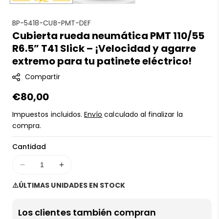
S
BP-5418-CUB-PMT-DEF
Cubierta rueda neumática PMT 110/55
K
R6.5” T41 Slick – ¡Velocidad y agarre
U
:
extremo para tu patinete eléctrico!
Compartir
Precio
€80,00
regular
Impuestos incluidos.
Envío
calculado al finalizar la
compra.
Cantidad
Disminuir
Aumentar
cantidad
cantidad
⚠️ÚLTIMAS UNIDADES EN STOCK
para
para
Cubierta
Cubierta
rueda
rueda
Los clientes también compran