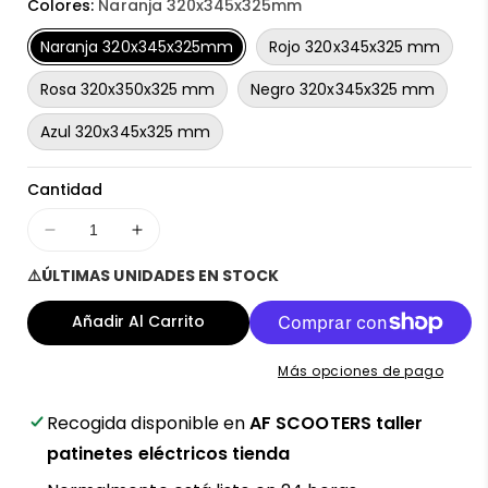
Colores:
Naranja 320x345x325mm
Naranja 320x345x325mm
Rojo 320x345x325 mm
Rosa 320x350x325 mm
Negro 320x345x325 mm
Azul 320x345x325 mm
Cantidad
Disminuir
Aumentar
cantidad
cantidad
⚠️ÚLTIMAS UNIDADES EN STOCK
para
para
Caballete
Caballete
Añadir Al Carrito
mecánico
mecánico
para
para
Más opciones de pago
patinete
patinete
eléctrico
eléctrico
Recogida disponible en
AF SCOOTERS taller
Proworks
Proworks
-
-
patinetes eléctricos tienda
Soporte
Soporte