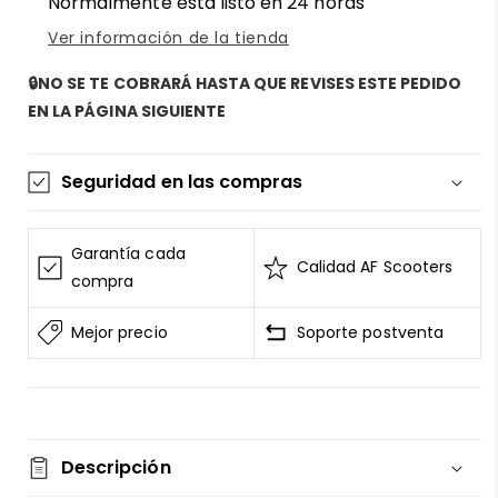
Normalmente está listo en 24 horas
heavy
heavy
duty
duty
Ver información de la tienda
en
en
AF
AF
🔒NO SE TE COBRARÁ HASTA QUE REVISES ESTE PEDIDO
SCOOTERS
SCOOTERS
EN LA PÁGINA SIGUIENTE
Seguridad en las compras
La información de las tarjetas se mantiene
segura y sin riesgos
Garantía cada
Calidad AF Scooters
AF SCOOTERS
sigue el Estándar de Seguridad de
compra
Datos para la Industria de Tarjeta de Pago
Mejor precio
Soporte postventa
Todos los datos están cifrados
AF SCOOTERS
bajo ninguna circunstancia
venderá la información de tu tarjeta
Consulta nuestros
terminos del servicio
Entrega garantizada
Descripción