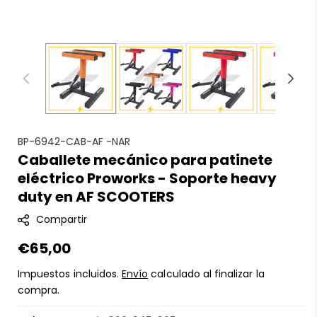
S
BP-6942-CAB-AF -NAR
Caballete mecánico para patinete
K
eléctrico Proworks - Soporte heavy
U
:
duty en AF SCOOTERS
Compartir
Precio
€65,00
regular
Impuestos incluidos.
Envío
calculado al finalizar la
compra.