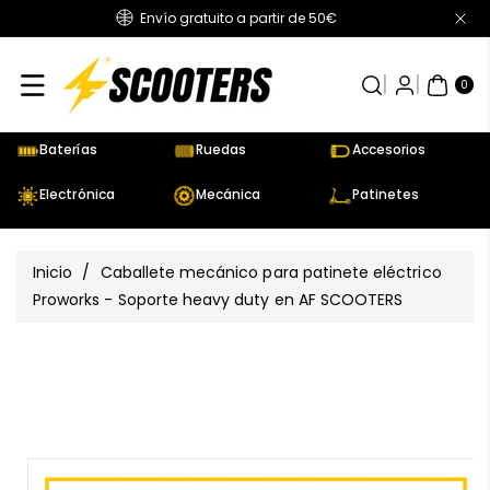
Envío gratuito a partir de 50€
Directamente
Al Contenido
0
AR
TÍC
0
UL
OS
Baterías
Ruedas
Accesorios
Electrónica
Mecánica
Patinetes
Inicio
/
Caballete mecánico para patinete eléctrico
Proworks - Soporte heavy duty en AF SCOOTERS
Ir
Directamente
Ver
A La
todos
Información
los
Del Producto
detalles