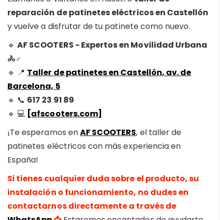
reparación de patinetes eléctricos en Castellón
y vuelve a disfrutar de tu patinete como nuevo.
🔹
AF SCOOTERS - Expertos en Movilidad Urbana
🚴♂️
🔹 📍
Taller de patinetes en Castellón, av. de
Barcelona, 5
🔹 📞
617 23 91 89
🔹 💻
[afscooters.com]
¡Te esperamos en
AF SCOOTERS
, el taller de
patinetes eléctricos con más experiencia en
España!
Si tienes cualquier duda sobre el producto, su
instalación o funcionamiento, no dudes en
contactarnos directamente a través de
WhatsApp
📩
Estaremos encantados de ayudarte