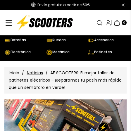
Envío gratuito a partir de 50€
Directamente
Al Contenido
0
AR
TÍC
0
UL
OS
Baterías
Ruedas
Accesorios
Electrónica
Mecánica
Patinetes
Inicio
/
Noticias
/
AF SCOOTERS: El mejor taller de
patinetes eléctricos – ¡Reparamos tu patín más rápido
que un semáforo en verde!