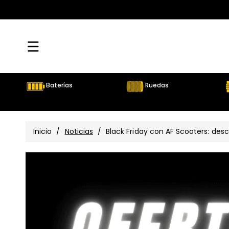
Directamente
Al Contenido
Baterías
Ruedas
Inicio
/
Noticias
/
Black Friday con AF Scooters: des