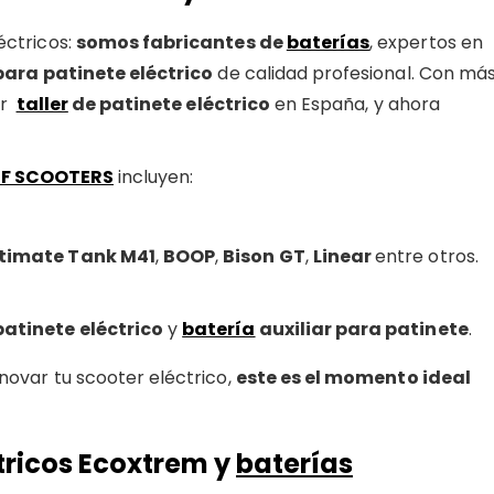
éctricos:
somos fabricantes de
baterías
, expertos en
ara patinete eléctrico
de calidad profesional. Con má
er
taller
de patinete eléctrico
en España, y ahora
F SCOOTERS
incluyen:
timate Tank M41
,
BOOP
,
Bison GT
,
Linear
entre otros.
atinete eléctrico
y
batería
auxiliar para patinete
.
ovar tu scooter eléctrico,
este es el momento ideal
tricos Ecoxtrem y
baterías