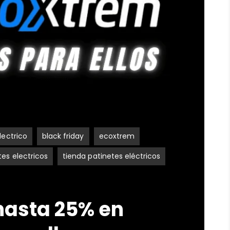
lectrico
black friday
ecoxtrem
tes electricos
tienda patinetes eléctricos
hasta 25% en