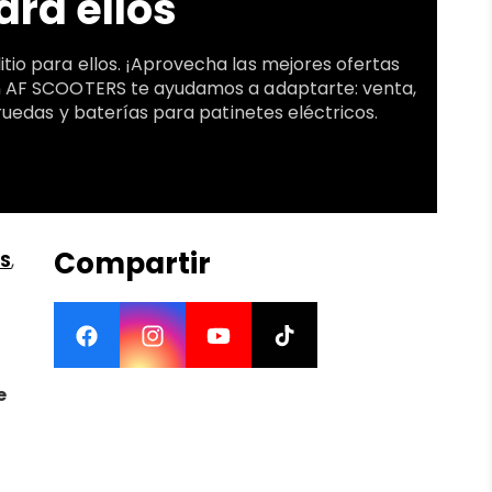
ara ellos
tio para ellos. ¡Aprovecha las mejores ofertas
 En AF SCOOTERS te ayudamos a adaptarte: venta,
ruedas y baterías para patinetes eléctricos.
Compartir
S
,
Facebook
Instagram
YouTube
TikTok
e