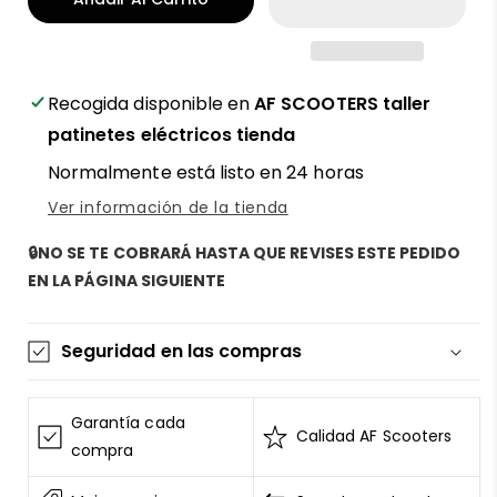
para
para
patinete
patinete
eléctrico
eléctrico
Ecoxtrem
Ecoxtrem
Bison
Bison
Recogida disponible en
AF SCOOTERS taller
compatible
compatible
patinetes eléctricos tienda
y
y
Normalmente está listo en 24 horas
resistente
resistente
–
–
Ver información de la tienda
¡Pulsa
¡Pulsa
y
y
🔒NO SE TE COBRARÁ HASTA QUE REVISES ESTE PEDIDO
vuela
vuela
EN LA PÁGINA SIGUIENTE
con
con
potencia
potencia
sobre
sobre
Seguridad en las compras
tu
tu
patín!
patín!
La información de las tarjetas se mantiene
segura y sin riesgos
Garantía cada
Calidad AF Scooters
AF SCOOTERS
sigue el Estándar de Seguridad de
compra
Datos para la Industria de Tarjeta de Pago