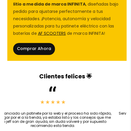
litio a medida de marca INFINITA
, diseñadas bajo
pedido para ajustarse perfectamente a tus
necesidades. ¡Potencia, autonomía y velocidad
🔧 ¿Por qué comprar tu acelerador
personalizadas para tu patinete eléctrico con las
Ecoxtrem Bison en
AF SCOOTERS
?
baterías de
AF SCOOTERS
de marca INFINITA!
En
AF SCOOTERS
, no solo vendemos
recambio
de
Comprar Ahora
patinetes eléctricos
, también contamos con
nuestro propio
taller
de reparación de patinetes
eléctricos
en Castellón, donde día a día trabajamos
con todo tipo de
modificación de patinete
Clientes felices 🌟
eléctrico
,
baterías
de patinete eléctrico
,
ruedas
de patinete
y más. Sabemos exactamente qué
piezas funcionan mejor, cómo instalarlas
correctamente y cómo asesorarte según tus
necesidades.
,
Servicio y trato espectacular, bateria de velocidad para kukirin g2
master, va como un cohete,recomendado 100%
🛍️ Encuentra también en
AF SCOOTERS
:
Alex Canarion