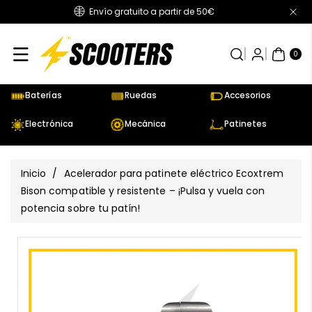
Envío gratuito a partir de 50€
Directamente
Al Contenido
0
AR
TÍC
0
UL
OS
Baterías
Ruedas
Accesorios
Electrónica
Mecánica
Patinetes
Inicio
/
Acelerador para patinete eléctrico Ecoxtrem
Bison compatible y resistente – ¡Pulsa y vuela con
potencia sobre tu patín!
Ir
Directamente
Ver
A La
todos
Información
los
Del Producto
detalles