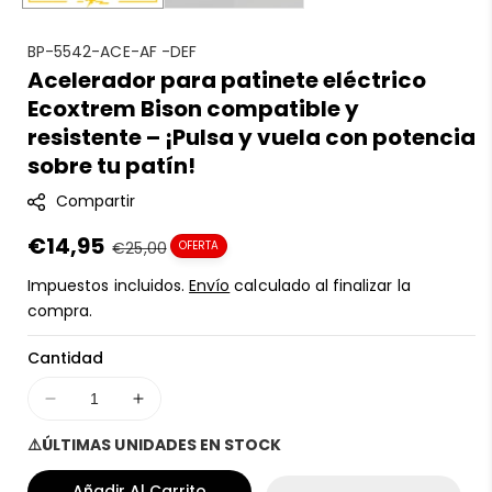
S
BP-5542-ACE-AF -DEF
Acelerador para patinete eléctrico
K
Ecoxtrem Bison compatible y
U
:
resistente – ¡Pulsa y vuela con potencia
sobre tu patín!
Compartir
Precio
€14,95
Precio
€25,00
OFERTA
en
regular
Impuestos incluidos.
Envío
calculado al finalizar la
oferta
compra.
Cantidad
Disminuir
Aumentar
cantidad
cantidad
⚠️ÚLTIMAS UNIDADES EN STOCK
para
para
Acelerador
Acelerador
Añadir Al Carrito