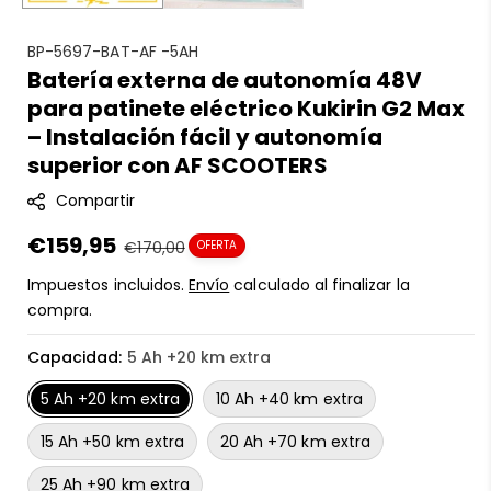
S
BP-5697-BAT-AF -5AH
Batería externa de autonomía 48V
K
para patinete eléctrico Kukirin G2 Max
U
:
– Instalación fácil y autonomía
superior con AF SCOOTERS
Compartir
Precio
€159,95
Precio
€170,00
OFERTA
en
regular
Impuestos incluidos.
Envío
calculado al finalizar la
oferta
compra.
Capacidad:
5 Ah +20 km extra
5 Ah +20 km extra
10 Ah +40 km extra
15 Ah +50 km extra
20 Ah +70 km extra
25 Ah +90 km extra