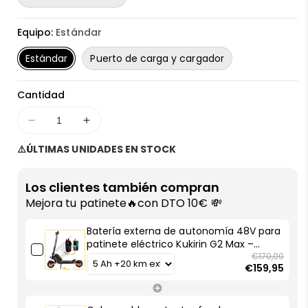
Equipo:
Estándar
Estándar
Puerto de carga y cargador
Cantidad
Disminuir
Aumentar
cantidad
cantidad
⚠️ÚLTIMAS UNIDADES EN STOCK
para
para
Batería
Batería
externa
externa
Los clientes también compran
de
de
Mejora tu patinete🔥con DTO 10€ 💸
autonomía
autonomía
48V
48V
Batería externa de autonomía 48V para
para
para
patinete eléctrico Kukirin G2 Max –
patinete
patinete
Instalación fácil y autonomía superior
€170,00
€159,95
con AF SCOOTERS
eléctrico
eléctrico
Kukirin
Kukirin
G2
G2