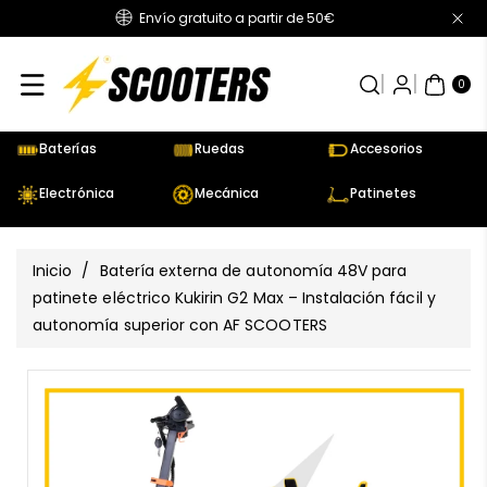
Envío gratuito a partir de 50€
Directamente
Al Contenido
0
AR
TÍC
0
UL
OS
Baterías
Ruedas
Accesorios
Electrónica
Mecánica
Patinetes
Inicio
/
Batería externa de autonomía 48V para
patinete eléctrico Kukirin G2 Max – Instalación fácil y
autonomía superior con AF SCOOTERS
Ir
Directamente
Ver
A La
todos
Información
los
Del Producto
detalles