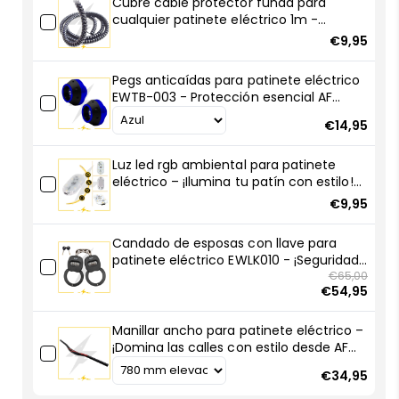
Cubre cable protector funda para
Max
Max
cualquier patinete eléctrico 1m -
–
–
Robustas y resistentes
€9,95
Instalación
Instalación
fácil
fácil
Pegs anticaídas para patinete eléctrico
y
y
EWTB-003 - Protección esencial AF
autonomía
autonomía
SCOOTERS
superior
superior
€14,95
con
con
AF
AF
Luz led rgb ambiental para patinete
SCOOTERS
SCOOTERS
eléctrico – ¡Ilumina tu patín con estilo!
🚀💡
€9,95
Candado de esposas con llave para
patinete eléctrico EWLK010 - ¡Seguridad
compacta, robo frustrado!
€65,00
€54,95
Manillar ancho para patinete eléctrico –
¡Domina las calles con estilo desde AF
SCOOTERS!
€34,95