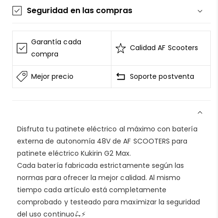
Seguridad en las compras
La información de las tarjetas se mantiene
segura y sin riesgos
Garantía cada
Calidad AF Scooters
AF SCOOTERS
sigue el Estándar de Seguridad de
compra
Datos para la Industria de Tarjeta de Pago
Mejor precio
Soporte postventa
Todos los datos están cifrados
AF SCOOTERS
bajo ninguna circunstancia
venderá la información de tu tarjeta
Consulta nuestros
terminos del servicio
Disfruta tu patinete eléctrico al máximo con batería
Entrega garantizada
externa de autonomía 48V de AF SCOOTERS para
Devolución si el artículo está dañado
patinete eléctrico Kukirin G2 Max.
Reembolso por 15 días sin actualizaciones
Cada batería fabricada estrictamente según las
Reembolso por 30 días sin entrega
normas para ofrecer la mejor calidad. Al mismo
Consulta nuestra
política de envío
tiempo cada artículo está completamente
comprobado y testeado para maximizar la seguridad
Privacidad segura
del uso continuo🛴⚡