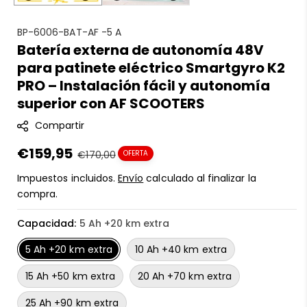
S
BP-6006-BAT-AF -5 A
Batería externa de autonomía 48V
K
para patinete eléctrico Smartgyro K2
U
:
PRO – Instalación fácil y autonomía
superior con AF SCOOTERS
Compartir
Precio
€159,95
Precio
€170,00
OFERTA
en
regular
Impuestos incluidos.
Envío
calculado al finalizar la
oferta
compra.
Capacidad:
5 Ah +20 km extra
5 Ah +20 km extra
10 Ah +40 km extra
15 Ah +50 km extra
20 Ah +70 km extra
25 Ah +90 km extra