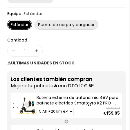
Equipo:
Estándar
Estándar
Puerto de carga y cargador
Cantidad
Disminuir
Aumentar
cantidad
cantidad
⚠️ÚLTIMAS UNIDADES EN STOCK
para
para
Batería
Batería
externa
externa
Los clientes también compran
de
de
Mejora tu patinete🔥con DTO 10€ 💸
autonomía
autonomía
48V
48V
Batería externa de autonomía 48V para
para
para
patinete eléctrico Smartgyro K2 PRO –
patinete
patinete
Instalación fácil y autonomía superior
€170,00
€159,95
con AF SCOOTERS
eléctrico
eléctrico
Smartgyro
Smartgyro
K2
K2