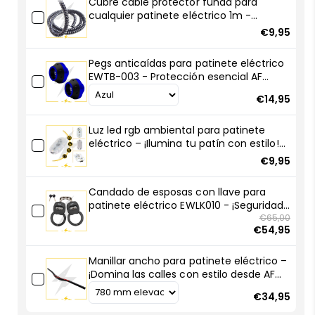
Cubre cable protector funda para
PRO
PRO
cualquier patinete eléctrico 1m -
–
–
Robustas y resistentes
€9,95
Instalación
Instalación
fácil
fácil
Pegs anticaídas para patinete eléctrico
y
y
EWTB-003 - Protección esencial AF
autonomía
autonomía
SCOOTERS
superior
superior
€14,95
con
con
AF
AF
Luz led rgb ambiental para patinete
SCOOTERS
SCOOTERS
eléctrico – ¡Ilumina tu patín con estilo!
🚀💡
€9,95
Candado de esposas con llave para
patinete eléctrico EWLK010 - ¡Seguridad
compacta, robo frustrado!
€65,00
€54,95
Manillar ancho para patinete eléctrico –
¡Domina las calles con estilo desde AF
SCOOTERS!
€34,95