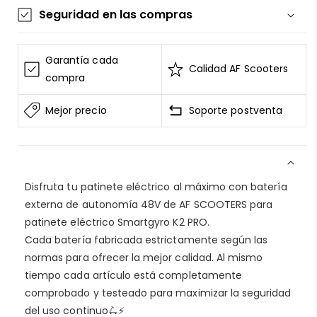
Seguridad en las compras
La información de las tarjetas se mantiene
segura y sin riesgos
Garantía cada
Calidad AF Scooters
AF SCOOTERS
sigue el Estándar de Seguridad de
compra
Datos para la Industria de Tarjeta de Pago
Mejor precio
Soporte postventa
Todos los datos están cifrados
AF SCOOTERS
bajo ninguna circunstancia
venderá la información de tu tarjeta
Consulta nuestros
terminos del servicio
Disfruta tu patinete eléctrico al máximo con batería
Entrega garantizada
externa de autonomía 48V de AF SCOOTERS para
Devolución si el artículo está dañado
patinete eléctrico Smartgyro K2 PRO.
Reembolso por 15 días sin actualizaciones
Cada batería fabricada estrictamente según las
Reembolso por 30 días sin entrega
normas para ofrecer la mejor calidad. Al mismo
Consulta nuestra
política de envío
tiempo cada artículo está completamente
comprobado y testeado para maximizar la seguridad
Privacidad segura
del uso continuo🛴⚡