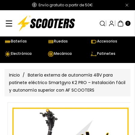
Envío gratuito a partir de 50€
Directamente
Al Contenido
0
AR
TÍC
0
UL
OS
Baterías
Ruedas
Accesorios
Electrónica
Mecánica
Patinetes
Inicio
/
Batería externa de autonomía 48V para
patinete eléctrico Smartgyro K2 PRO – Instalación fácil
y autonomía superior con AF SCOOTERS
Ir
Directamente
Ver
A La
todos
Información
los
Del Producto
detalles