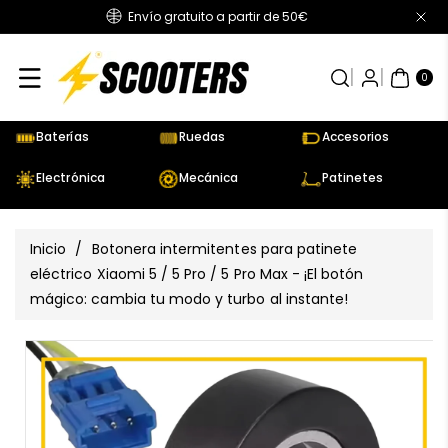
Envío gratuito a partir de 50€
Directamente
Al Contenido
0
AR
TÍC
0
UL
OS
Baterías
Ruedas
Accesorios
Electrónica
Mecánica
Patinetes
Inicio
/
Botonera intermitentes para patinete
eléctrico Xiaomi 5 / 5 Pro / 5 Pro Max - ¡El botón
mágico: cambia tu modo y turbo al instante!
Ir
Directamente
Ver
A La
todos
Información
los
Del Producto
detalles