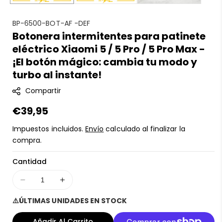
S
BP-6500-BOT-AF -DEF
Botonera intermitentes para patinete
K
eléctrico Xiaomi 5 / 5 Pro / 5 Pro Max -
U
:
¡El botón mágico: cambia tu modo y
turbo al instante!
Compartir
Precio
€39,95
regular
Impuestos incluidos.
Envío
calculado al finalizar la
compra.
Cantidad
Disminuir
Aumentar
cantidad
cantidad
⚠️ÚLTIMAS UNIDADES EN STOCK
para
para
Botonera
Botonera
Añadir Al Carrito