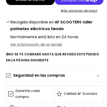
intermitentes
intermitentes
para
para
Más opciones de pago
patinete
patinete
eléctrico
eléctrico
Recogida disponible en
AF SCOOTERS taller
Xiaomi
Xiaomi
5
5
patinetes eléctricos tienda
/
/
Normalmente está listo en 24 horas
5
5
Pro
Pro
Ver información de la tienda
/
/
5
5
🔒NO SE TE COBRARÁ HASTA QUE REVISES ESTE PEDIDO
Pro
Pro
EN LA PÁGINA SIGUIENTE
Max
Max
-
-
¡El
¡El
Seguridad en las compras
botón
botón
mágico:
mágico:
La información de las tarjetas se mantiene
cambia
cambia
segura y sin riesgos
Garantía cada
tu
tu
Calidad AF Scooters
AF SCOOTERS
sigue el Estándar de Seguridad de
compra
modo
modo
y
y
Datos para la Industria de Tarjeta de Pago