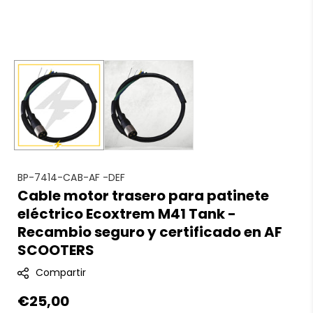
S
BP-7414-CAB-AF -DEF
Cable motor trasero para patinete
K
eléctrico Ecoxtrem M41 Tank -
U
:
Recambio seguro y certificado en AF
SCOOTERS
Compartir
Precio
€25,00