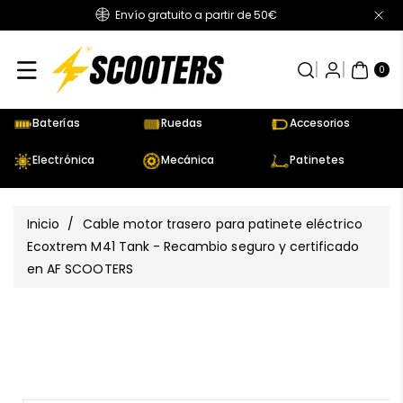
Envío gratuito a partir de 50€
Directamente
Al Contenido
0
AR
TÍC
0
UL
OS
Baterías
Ruedas
Accesorios
Electrónica
Mecánica
Patinetes
Inicio
/
Cable motor trasero para patinete eléctrico
Ecoxtrem M41 Tank - Recambio seguro y certificado
en AF SCOOTERS
Ir
Directamente
Ver
A La
todos
Información
los
Del Producto
detalles