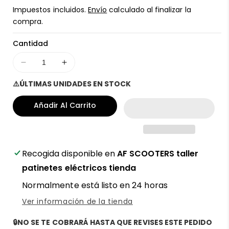
regular
Impuestos incluidos.
Envío
calculado al finalizar la
compra.
Cantidad
Disminuir
Aumentar
cantidad
cantidad
⚠️ÚLTIMAS UNIDADES EN STOCK
para
para
Cable
Cable
Añadir Al Carrito
motor
motor
trasero
trasero
para
para
patinete
patinete
eléctrico
eléctrico
Recogida disponible en
AF SCOOTERS taller
Ecoxtrem
Ecoxtrem
patinetes eléctricos tienda
M41
M41
Normalmente está listo en 24 horas
Tank
Tank
-
-
Ver información de la tienda
Recambio
Recambio
seguro
seguro
🔒NO SE TE COBRARÁ HASTA QUE REVISES ESTE PEDIDO
y
y