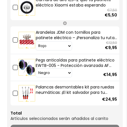
tu
tu
eléctrico Xiaomi estaba esperando
patinete
patinete
€7,50
€5,50
eléctrico
eléctrico
Xiaomi
Xiaomi
estaba
estaba
Arandelas JDM con tornillos para
esperando
esperando
patinete eléctrico – ¡Personaliza tu ruta
con estilo racing!
€12,50
€9,95
Pegs anticaídas para patinete eléctrico
EWTB-005 - Protección avanzada AF
SCOOTERS
€14,95
Palancas desmontables kit para ruedas
neumáticas: ¡El kit salvador para tu
patinete eléctrico!
€24,95
Total
Artículos seleccionados serán añadidos al carrito