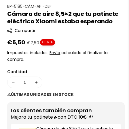
S
BP-5185-CÁM-AF -DEF
Cámara de aire 8,5×2 que tu patinete
K
eléctrico Xiaomi estaba esperando
U
:
Compartir
Precio
€5,50
Precio
€7,50
OFERTA
en
regular
Impuestos incluidos.
Envío
calculado al finalizar la
oferta
compra.
Cantidad
Disminuir
Aumentar
cantidad
cantidad
⚠️ÚLTIMAS UNIDADES EN STOCK
para
para
Cámara
Cámara
de
de
Los clientes también compran
aire
aire
Mejora tu patinete🔥con DTO 10€ 💸
8,5×2
8,5×2
que
que
Cámara de aire 8,5×2 que tu patinete