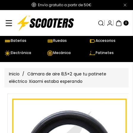
Envío gratuito a partir de 50€
Directamente
Al Contenido
0
AR
TÍC
0
UL
OS
Baterías
Ruedas
Accesorios
Electrónica
Mecánica
Patinetes
Inicio
/
Cámara de aire 8,5×2 que tu patinete
eléctrico Xiaomi estaba esperando
Ir
Directamente
Ver
A La
todos
Información
los
Del Producto
detalles