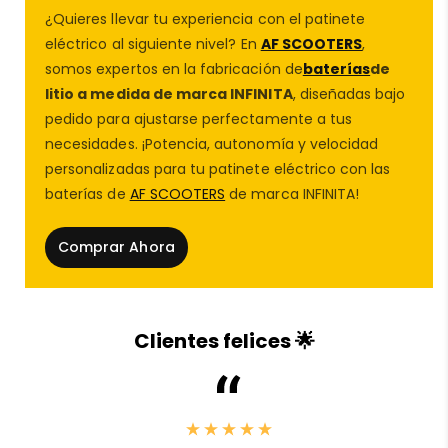
¿Quieres llevar tu experiencia con el patinete
eléctrico al siguiente nivel? En
AF SCOOTERS
,
somos expertos en la fabricación de
baterías
de
litio a medida de marca INFINITA
, diseñadas bajo
pedido para ajustarse perfectamente a tus
necesidades. ¡Potencia, autonomía y velocidad
personalizadas para tu patinete eléctrico con las
baterías de
AF SCOOTERS
de marca INFINITA!
Comprar Ahora
Características destacadas:
Material de calidad
: Fabricada con caucho
Clientes felices 🌟
butílico reforzado para máxima durabilidad y
resistencia a pinchazos.
Rendimiento estable
: Soporta cambios de
presión y ofrece excelente amortiguación,