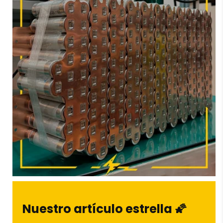
proteger tu información. Consulta nuestra
política de
privacidad
para más detalles.
Protección de las compras
Compra con confianza en
AF SCOOTERS
sabiendo
que si algo sale mal, siempre te protegeremos.
Conócenos en
Aviso legal
Nuestro artículo estrella 🌠