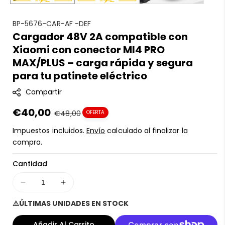
S
BP-5676-CAR-AF -DEF
Cargador 48V 2A compatible con
K
Xiaomi con conector MI4 PRO
U
:
MAX/PLUS – carga rápida y segura
para tu patinete eléctrico
Compartir
Precio
€40,00
Precio
€48,00
OFERTA
en
regular
Impuestos incluidos.
Envío
calculado al finalizar la
oferta
compra.
Cantidad
Disminuir
Aumentar
cantidad
cantidad
⚠️ÚLTIMAS UNIDADES EN STOCK
para
para
Cargador
Cargador
Añadir Al Carrito