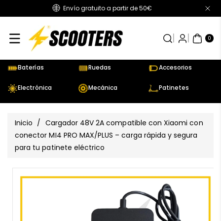
Envío gratuito a partir de 50€
Directamente
Al Contenido
0
AR
TÍC
0
UL
OS
Baterías
Ruedas
Accesorios
Electrónica
Mecánica
Patinetes
Inicio
/
Cargador 48V 2A compatible con Xiaomi con
conector MI4 PRO MAX/PLUS – carga rápida y segura
para tu patinete eléctrico
Ir
Directamente
Ver
A La
todos
Información
los
Del Producto
detalles