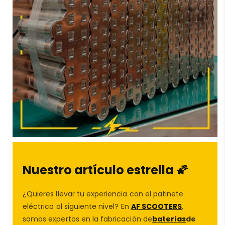
Protección de las compras
Compra con confianza en
AF SCOOTERS
sabiendo
que si algo sale mal, siempre te protegeremos.
Conócenos en
Aviso legal
Nuestro artículo estrella 🌠
¿Quieres llevar tu experiencia con el patinete
eléctrico al siguiente nivel? En
AF SCOOTERS
,
somos expertos en la fabricación de
baterías
de