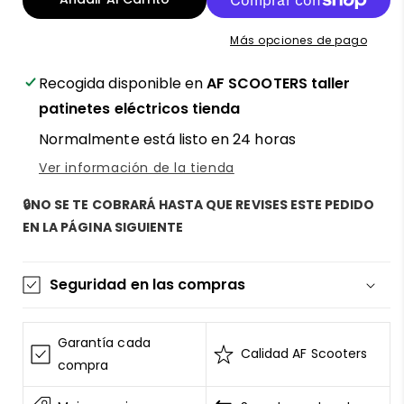
48V
48V
2A
2A
Más opciones de pago
compatible
compatible
con
con
Recogida disponible en
AF SCOOTERS taller
Xiaomi
Xiaomi
con
con
patinetes eléctricos tienda
conector
conector
Normalmente está listo en 24 horas
MI4
MI4
PRO
PRO
Ver información de la tienda
MAX/PLUS
MAX/PLUS
–
–
🔒NO SE TE COBRARÁ HASTA QUE REVISES ESTE PEDIDO
carga
carga
EN LA PÁGINA SIGUIENTE
rápida
rápida
y
y
segura
segura
Seguridad en las compras
para
para
tu
tu
La información de las tarjetas se mantiene
patinete
patinete
segura y sin riesgos
Garantía cada
eléctrico
eléctrico
Calidad AF Scooters
AF SCOOTERS
sigue el Estándar de Seguridad de
compra
Datos para la Industria de Tarjeta de Pago