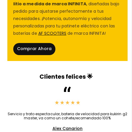
litio a medida de marca INFINITA
, diseñadas bajo
pedido para ajustarse perfectamente a tus
necesidades. ¡Potencia, autonomía y velocidad
personalizadas para tu patinete eléctrico con las
baterías de
AF SCOOTERS
de marca INFINITA!
Comprar Ahora
Con homologación y certificaciones europeas, este
Clientes felices 🌟
cargador está diseñado específicamente para los
modelos Xiaomi
MI4 PRO, MI4 MAX y MI4 PLUS
,
garantizando una carga estable, eficiente y
completamente segura 🔋. Ideal para usuarios
exigentes que no quieren arriesgar la salud de su
,
Servicio y trato espectacular, bateria de velocidad para kukirin g2
batería con cargadores genéricos o no certificados.
master, va como un cohete,recomendado 100%
Características destacadas del cargador 48V 2A
Alex Canarion