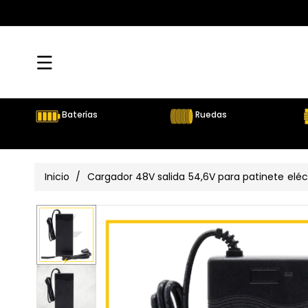
Directamente
Al Contenido
Baterías
Ruedas
Inicio
/
Cargador 48V salida 54,6V para patinete eléctr
Ir
Directamente
Ver
A La
Información
todos
Del Producto
los
detalles