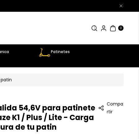
0
AR
TÍC
0
UL
OS
nica
Patinetes
 patin
Compa
lida 54,6V para patinete
rtir
e K1 / Plus / Lite - Carga
gura de tu patin