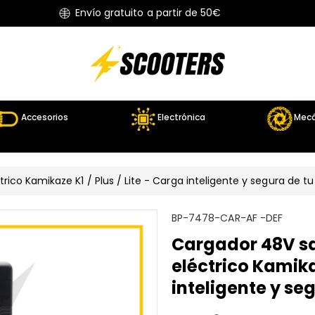
Envío gratuito a partir de 50€
Accesorios
Electrónica
Mecá
ico Kamikaze K1 / Plus / Lite - Carga inteligente y segura de tu
S
BP-7478-CAR-AF -DEF
K
Cargador 48V sa
U
eléctrico Kamikaz
:
inteligente y se