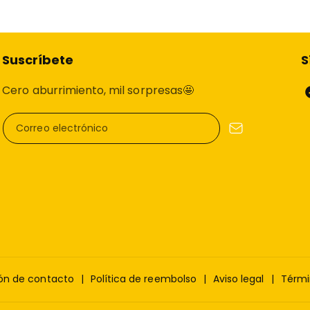
Si tienes cualquier duda 
funcionamiento, no dude
WhatsApp
📩
Estaremos en
Suscríbete
S
satisfacción es nuestra pri
Cero aburrimiento, mil sorpresas🤩
Correo electrónico
ón de contacto
Política de reembolso
Aviso legal
Térmi