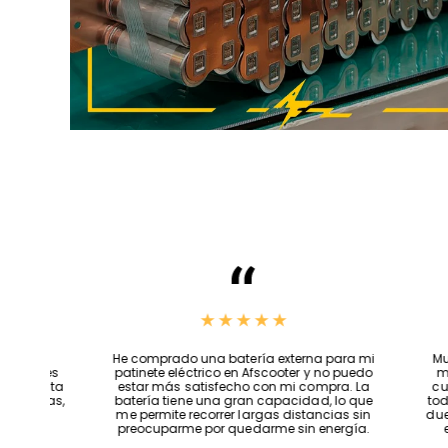
Precios increíbles, se ajustan a tus
He compr
necesidades y la atención que brindan es
patinete
lo mejor, me siento muy satisfecho con esta
estar m
tienda, si fuera posible os daría 100 estrellas,
batería 
Jeff una excelente persona😎👌…
me permi
preocup