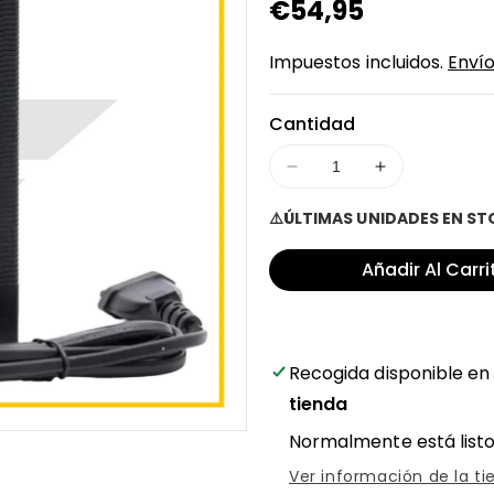
Precio
€54,95
regular
Impuestos incluidos.
Enví
Cantidad
Disminuir
Aumentar
cantidad
cantidad
⚠️ÚLTIMAS UNIDADES EN S
para
para
Cargador
Cargador
Añadir Al Carri
48V
48V
salida
salida
54,6V
54,6V
para
para
patinete
patinete
Recogida disponible e
eléctrico
eléctrico
tienda
Kamikaze
Kamikaze
K1
K1
Normalmente está listo
/
/
Ver información de la ti
Plus
Plus