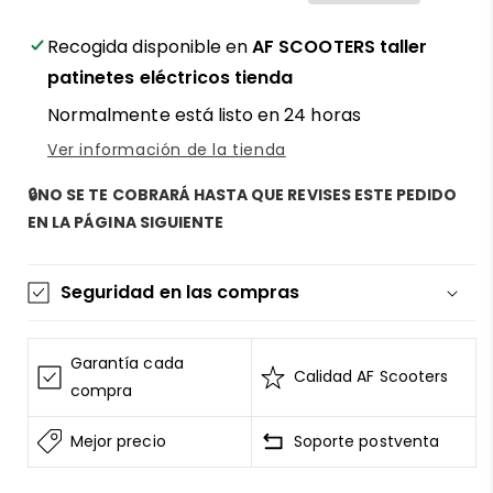
para
para
patinete
patinete
Recogida disponible en
AF SCOOTERS taller
eléctrico
eléctrico
patinetes eléctricos tienda
–
–
Normalmente está listo en 24 horas
Potencia
Potencia
y
y
Ver información de la tienda
control
control
en
en
🔒NO SE TE COBRARÁ HASTA QUE REVISES ESTE PEDIDO
AF
AF
EN LA PÁGINA SIGUIENTE
SCOOTERS
SCOOTERS
Seguridad en las compras
La información de las tarjetas se mantiene
segura y sin riesgos
Garantía cada
Calidad AF Scooters
AF SCOOTERS
sigue el Estándar de Seguridad de
compra
Datos para la Industria de Tarjeta de Pago
Mejor precio
Soporte postventa
Todos los datos están cifrados
AF SCOOTERS
bajo ninguna circunstancia