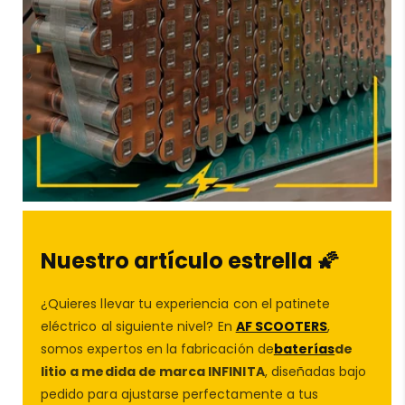
que si algo sale mal, siempre te protegeremos.
Conócenos en
Aviso legal
Nuestro artículo estrella 🌠
¿Quieres llevar tu experiencia con el patinete
eléctrico al siguiente nivel? En
AF SCOOTERS
,
somos expertos en la fabricación de
baterías
de
litio a medida de marca INFINITA
, diseñadas bajo
pedido para ajustarse perfectamente a tus