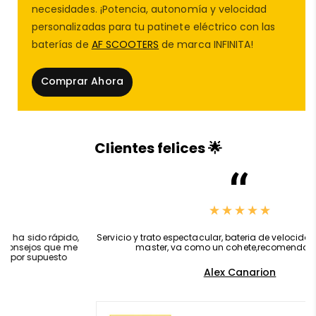
necesidades. ¡Potencia, autonomía y velocidad
personalizadas para tu patinete eléctrico con las
baterías de
AF SCOOTERS
de marca INFINITA!
Comprar Ahora
Clientes felices 🌟
Esta
controladora JP
está equipada con
cable
limitador externo
, lo que facilita su instalación y
,
Servicio y trato espectacular, bateria de velocidad para kukirin g2
configuración sin complicaciones. Si lo que buscas es
master, va como un cohete,recomendado 100%
deslimitar tu controladora
, solo tendrás que
Alex Canarion
desconectar el cable gris
y liberar su potencia
oculta. Con esta simple acción, podrás llevar tu
experiencia de conducción a otro nivel, ideal para