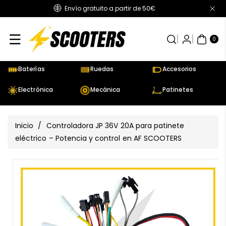
Envío gratuito a partir de 50€
Directamente
Al Contenido
0
AR
TÍC
0
UL
OS
Baterías
Ruedas
Accesorios
Electrónica
Mecánica
Patinetes
Inicio
/
Controladora JP 36V 20A para patinete
eléctrico – Potencia y control en AF SCOOTERS
Ir
Directamente
Ver
A La
todos
Información
los
Del Producto
detalles