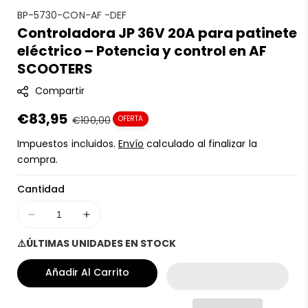
S
BP-5730-CON-AF -DEF
Controladora JP 36V 20A para patinete
K
eléctrico – Potencia y control en AF
U
:
SCOOTERS
Compartir
Precio
€83,95
Precio
€100,00
OFERTA
en
regular
Impuestos incluidos.
Envío
calculado al finalizar la
oferta
compra.
Cantidad
Disminuir
Aumentar
cantidad
cantidad
⚠️ÚLTIMAS UNIDADES EN STOCK
para
para
Controladora
Controladora
Añadir Al Carrito
JP
JP
36V
36V
20A
20A