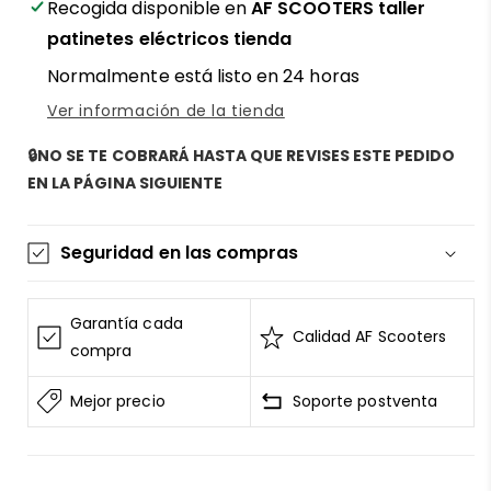
Recogida disponible en
AF SCOOTERS taller
patinetes eléctricos tienda
Normalmente está listo en 24 horas
Ver información de la tienda
🔒NO SE TE COBRARÁ HASTA QUE REVISES ESTE PEDIDO
EN LA PÁGINA SIGUIENTE
Seguridad en las compras
La información de las tarjetas se mantiene
segura y sin riesgos
Garantía cada
Calidad AF Scooters
AF SCOOTERS
sigue el Estándar de Seguridad de
compra
Datos para la Industria de Tarjeta de Pago
Mejor precio
Soporte postventa
Todos los datos están cifrados
AF SCOOTERS
bajo ninguna circunstancia
venderá la información de tu tarjeta
Consulta nuestros
terminos del servicio