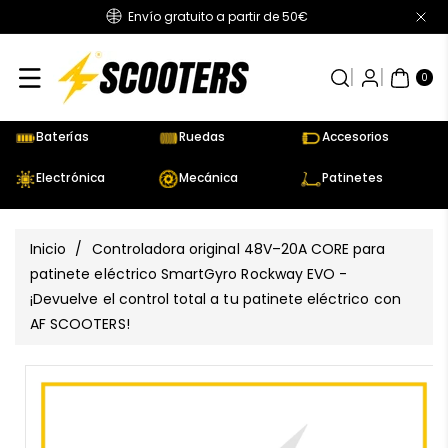
Envío gratuito a partir de 50€
Directamente
Al Contenido
0
AR
TÍC
0
UL
OS
Baterías
Ruedas
Accesorios
Electrónica
Mecánica
Patinetes
Inicio
/
Controladora original 48V–20A CORE para
patinete eléctrico SmartGyro Rockway EVO -
¡Devuelve el control total a tu patinete eléctrico con
AF SCOOTERS!
Ir
Directamente
Ver
A La
todos
Información
los
Del Producto