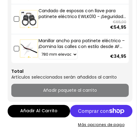
AF
AF
SCOOTERS!
SCOOTERS!
Candado de esposas con llave para
patinete eléctrico EWLK010 - ¡Seguridad
compacta, robo frustrado!
€65,00
€54,95
Manillar ancho para patinete eléctrico –
¡Domina las calles con estilo desde AF
SCOOTERS!
€34,95
Total
Artículos seleccionados serán añadidos al carrito
Añadir paquete al carrito
Añadir Al Carrito
Más opciones de pago