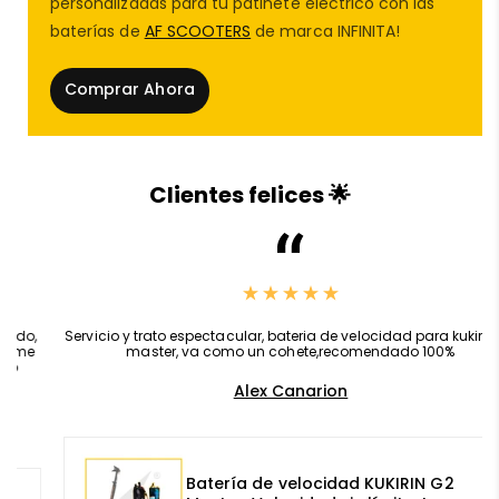
personalizadas para tu patinete eléctrico con las
baterías de
AF SCOOTERS
de marca INFINITA!
Voltaje nominal
: 48V
Comprar Ahora
Corriente nominal
: 20A ±1A
Clientes felices 🌟
Compatibilidad exclusiva
: SmartGyro Rockway
EVO
Producto nuevo, original y verificado
,
Servicio y trato espectacular, bateria de velocidad para kukirin g2
Diseño duradero y eficiente
master, va como un cohete,recomendado 100%
Alex Canarion
Instalación rápida y segura
Esta pieza forma parte esencial del
modificaciones
Batería de velocidad KUKIRIN G2
patinete eléctrico
SmartGyro Rockway EVO
y está