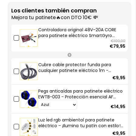
Controladora
Controladora
original
original
Los clientes también compran
48V–
48V–
Mejora tu patinete🔥con DTO 10€ 💸
20A
20A
CORE
CORE
Controladora original 48V–20A CORE
para
para
para patinete eléctrico SmartGyro
patinete
patinete
Rockway EVO - ¡Devuelve el control total
€100,00
€79,95
a tu patinete eléctrico con AF
eléctrico
eléctrico
SCOOTERS!
SmartGyro
SmartGyro
Rockway
Rockway
Cubre cable protector funda para
EVO
EVO
cualquier patinete eléctrico 1m -
-
-
Robustas y resistentes
€9,95
¡Devuelve
¡Devuelve
el
el
Pegs anticaídas para patinete eléctrico
control
control
EWTB-003 - Protección esencial AF
total
total
SCOOTERS
a
a
€14,95
tu
tu
patinete
patinete
Luz led rgb ambiental para patinete
eléctrico
eléctrico
eléctrico – ¡Ilumina tu patín con estilo!
con
con
🚀💡
€9,95