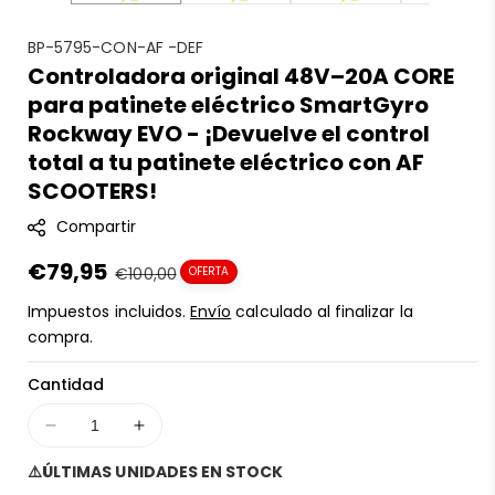
S
BP-5795-CON-AF -DEF
Controladora original 48V–20A CORE
K
para patinete eléctrico SmartGyro
U
:
Rockway EVO - ¡Devuelve el control
total a tu patinete eléctrico con AF
SCOOTERS!
Compartir
Precio
€79,95
Precio
€100,00
OFERTA
en
regular
Impuestos incluidos.
Envío
calculado al finalizar la
oferta
compra.
Cantidad
Disminuir
Aumentar
cantidad
cantidad
⚠️ÚLTIMAS UNIDADES EN STOCK
para
para