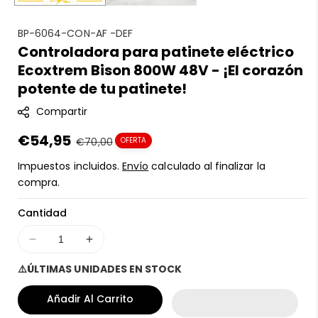
S
BP-6064-CON-AF -DEF
Controladora para patinete eléctrico
K
Ecoxtrem Bison 800W 48V - ¡El corazón
U
:
potente de tu patinete!
Compartir
Precio
€54,95
Precio
€70,00
OFERTA
en
regular
Impuestos incluidos.
Envío
calculado al finalizar la
oferta
compra.
Cantidad
Disminuir
Aumentar
cantidad
cantidad
⚠️ÚLTIMAS UNIDADES EN STOCK
para
para
Controladora
Controladora
Añadir Al Carrito
para
para