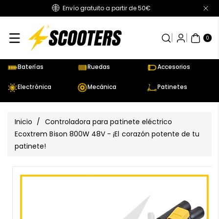
Envío gratuito a partir de 50€
Directamente
Al Contenido
0
AR
TÍC
0
UL
OS
Baterías
Ruedas
Accesorios
Electrónica
Mecánica
Patinetes
Inicio
/
Controladora para patinete eléctrico
Ecoxtrem Bison 800W 48V - ¡El corazón potente de tu
patinete!
Ir
Directamente
Ver
A La
todos
Información
los
Del Producto
detalles