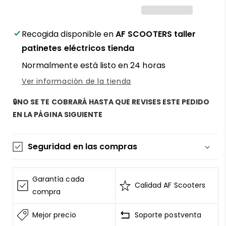
patinete
patinete
eléctrico
eléctrico
Ecoxtrem
Ecoxtrem
Bison
Bison
Recogida disponible en
AF SCOOTERS taller
800W
800W
patinetes eléctricos tienda
48V
48V
Normalmente está listo en 24 horas
-
-
¡El
¡El
Ver información de la tienda
corazón
corazón
potente
potente
🔒NO SE TE COBRARÁ HASTA QUE REVISES ESTE PEDIDO
de
de
EN LA PÁGINA SIGUIENTE
tu
tu
patinete!
patinete!
Seguridad en las compras
La información de las tarjetas se mantiene
segura y sin riesgos
Garantía cada
Calidad AF Scooters
AF SCOOTERS
sigue el Estándar de Seguridad de
compra
Datos para la Industria de Tarjeta de Pago
Mejor precio
Soporte postventa
Todos los datos están cifrados