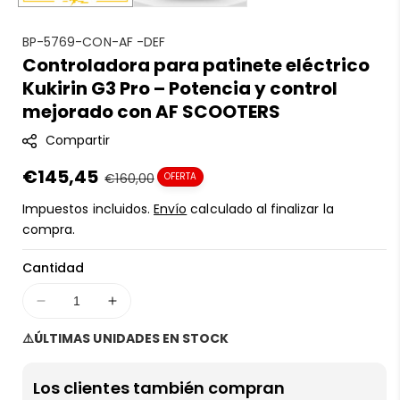
S
BP-5769-CON-AF -DEF
Controladora para patinete eléctrico
K
Kukirin G3 Pro – Potencia y control
U
:
mejorado con AF SCOOTERS
Compartir
Precio
€145,45
Precio
€160,00
OFERTA
en
regular
Impuestos incluidos.
Envío
calculado al finalizar la
oferta
compra.
Cantidad
Disminuir
Aumentar
cantidad
cantidad
⚠️ÚLTIMAS UNIDADES EN STOCK
para
para
Controladora
Controladora
para
para
Los clientes también compran