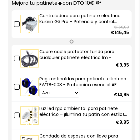
patinete
patinete
Mejora tu patinete🔥con DTO 10€ 💸
eléctrico
eléctrico
Kukirin
Kukirin
Controladora para patinete eléctrico
G3
G3
Kukirin G3 Pro – Potencia y control
Pro
Pro
mejorado con AF SCOOTERS
€160,00
€145,45
–
–
Potencia
Potencia
y
y
Cubre cable protector funda para
control
control
cualquier patinete eléctrico 1m -
mejorado
mejorado
Robustas y resistentes
€9,95
con
con
AF
AF
Pegs anticaídas para patinete eléctrico
SCOOTERS
SCOOTERS
EWTB-003 - Protección esencial AF
SCOOTERS
€14,95
Luz led rgb ambiental para patinete
eléctrico – ¡Ilumina tu patín con estilo!
🚀💡
€9,95
Candado de esposas con llave para