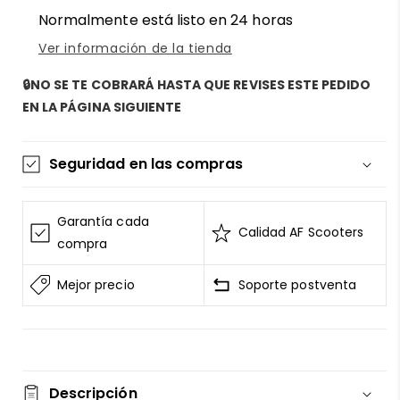
Normalmente está listo en 24 horas
Ver información de la tienda
🔒NO SE TE COBRARÁ HASTA QUE REVISES ESTE PEDIDO
EN LA PÁGINA SIGUIENTE
Seguridad en las compras
La información de las tarjetas se mantiene
segura y sin riesgos
Garantía cada
Calidad AF Scooters
AF SCOOTERS
sigue el Estándar de Seguridad de
compra
Datos para la Industria de Tarjeta de Pago
Mejor precio
Soporte postventa
Todos los datos están cifrados
AF SCOOTERS
bajo ninguna circunstancia
venderá la información de tu tarjeta
Consulta nuestros
terminos del servicio
Entrega garantizada
Descripción