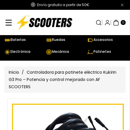
Envío gratuito a partir de 50€
Directamente
Al Contenido
0
AR
TÍC
0
UL
OS
Baterías
Ruedas
Accesorios
Electrónica
Mecánica
Patinetes
Inicio
/
Controladora para patinete eléctrico Kukirin
G3 Pro – Potencia y control mejorado con AF
SCOOTERS
Ir
Directamente
Ver
A La
todos
Información
los
Del Producto
detalles