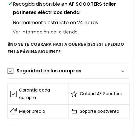
Ninebot
Ninebot
Recogida disponible en
AF SCOOTERS taller
Max
Max
patinetes eléctricos tienda
G3
G3
Normalmente está listo en 24 horas
-
-
El
El
Ver información de la tienda
corazón
corazón
potente
potente
🔒NO SE TE COBRARÁ HASTA QUE REVISES ESTE PEDIDO
de
de
EN LA PÁGINA SIGUIENTE
tu
tu
patin
patin
Seguridad en las compras
La información de las tarjetas se mantiene
segura y sin riesgos
Garantía cada
Calidad AF Scooters
AF SCOOTERS
sigue el Estándar de Seguridad de
compra
Datos para la Industria de Tarjeta de Pago
Mejor precio
Soporte postventa
Todos los datos están cifrados
AF SCOOTERS
bajo ninguna circunstancia
venderá la información de tu tarjeta