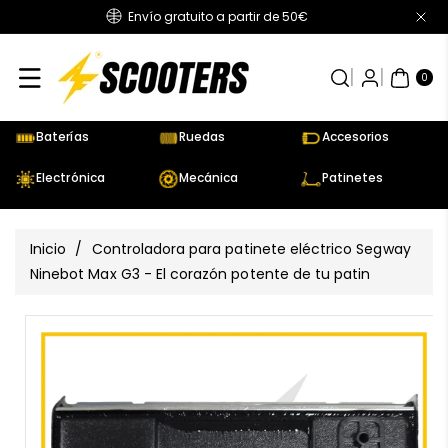
Envío gratuito a partir de 50€
Directamente
Al Contenido
0
AR
TÍC
0
UL
OS
Baterías
Ruedas
Accesorios
Electrónica
Mecánica
Patinetes
Inicio
/
Controladora para patinete eléctrico Segway
Ninebot Max G3 - El corazón potente de tu patin
Ir
Directamente
Ver
A La
todos
Información
los
Del Producto
detalles