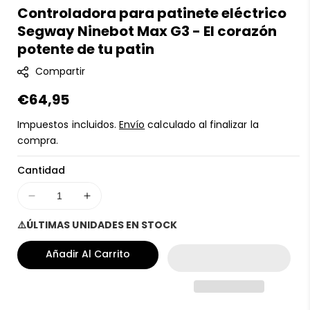
Controladora para patinete eléctrico
K
Segway Ninebot Max G3 - El corazón
U
:
potente de tu patin
Compartir
Precio
€64,95
regular
Impuestos incluidos.
Envío
calculado al finalizar la
compra.
Cantidad
Disminuir
Aumentar
cantidad
cantidad
⚠️ÚLTIMAS UNIDADES EN STOCK
para
para
Controladora
Controladora
Añadir Al Carrito
para
para
patinete
patinete
eléctrico
eléctrico
Segway
Segway