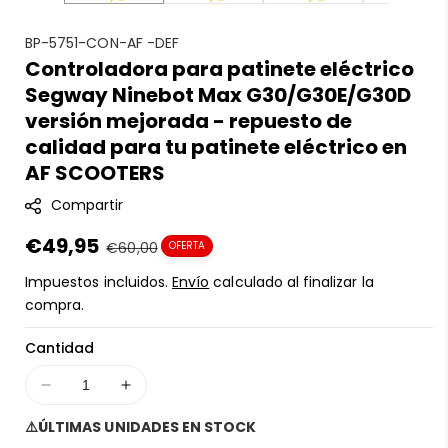
S
BP-5751-CON-AF -DEF
Controladora para patinete eléctrico
K
Segway Ninebot Max G30/G30E/G30D
U
:
versión mejorada - repuesto de
calidad para tu patinete eléctrico en
AF SCOOTERS
Compartir
Precio
€49,95
Precio
€60,00
OFERTA
en
regular
Impuestos incluidos.
Envío
calculado al finalizar la
oferta
compra.
Cantidad
Disminuir
Aumentar
cantidad
cantidad
⚠️ÚLTIMAS UNIDADES EN STOCK
para
para