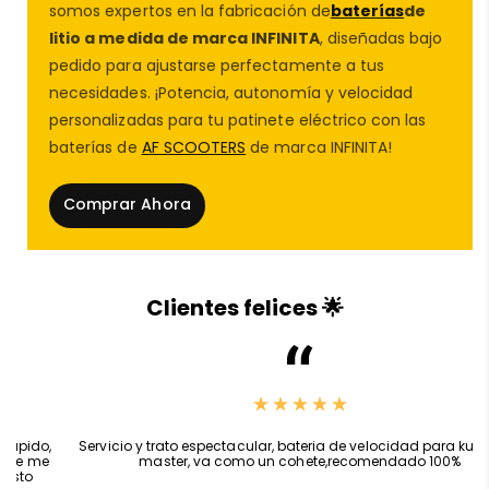
somos expertos en la fabricación de
baterías
de
⚙️ ¿Qué ventajas ofrece esta controladora
litio a medida de marca INFINITA
, diseñadas bajo
mejorada?
pedido para ajustarse perfectamente a tus
necesidades. ¡Potencia, autonomía y velocidad
✅ Mejora del rendimiento general del motor
personalizadas para tu patinete eléctrico con las
✅
Compatible
con modelos
Ninebot Max G30,
baterías de
AF SCOOTERS
de marca INFINITA!
G30E, G30D, G30L y G30P
✅ Instalación directa sin necesidad de flashear
Comprar Ahora
firmware
✅ Mayor eficiencia en la gestión de
batería
patinete
eléctrico
✅ Ideal para reparaciones o actualizaciones
Clientes felices 🌟
completas de sistema
✅ Producto probado en condiciones reales por
técnicos en
AF SCOOTERS
,
Servicio y trato espectacular, bateria de velocidad para kukirin g2
master, va como un cohete,recomendado 100%