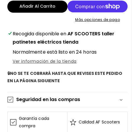
Controladora
Controladora
Añadir Al Carrito
para
para
patinete
patinete
Más opciones de pago
eléctrico
eléctrico
Segway
Segway
Recogida disponible en
AF SCOOTERS taller
Ninebot
Ninebot
Max
Max
patinetes eléctricos tienda
G30/G30E/G30D
G30/G30E/G30D
Normalmente está listo en 24 horas
versión
versión
mejorada
mejorada
Ver información de la tienda
-
-
repuesto
repuesto
🔒NO SE TE COBRARÁ HASTA QUE REVISES ESTE PEDIDO
de
de
EN LA PÁGINA SIGUIENTE
calidad
calidad
para
para
tu
tu
Seguridad en las compras
patinete
patinete
eléctrico
eléctrico
La información de las tarjetas se mantiene
en
en
segura y sin riesgos
Garantía cada
AF
AF
Calidad AF Scooters
AF SCOOTERS
sigue el Estándar de Seguridad de
compra
SCOOTERS
SCOOTERS