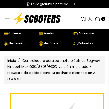
Envío gratuito a partir de 50€
Directamente
Al Contenido
0
AR
TÍC
0
UL
OS
Baterías
Ruedas
Accesorios
Electrónica
Mecánica
Patinetes
Inicio
/
Controladora para patinete eléctrico Segway
Ninebot Max G30/G30E/G30D versión mejorada -
repuesto de calidad para tu patinete eléctrico en AF
SCOOTERS
Ir
Directamente
Ver
A La
todos
Información
los
Del Producto