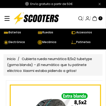
Envío gratuito a partir de 50€
Directamente
Al Contenido
0
AR
TÍC
0
UL
OS
Baterías
Ruedas
Accesorios
Electrónica
Mecánica
Patinetes
Inicio
/
Cubierta rueda neumática 8,5x2 tubetype
(goma blanda) – ¡El neumático que tu patinete
eléctrico Xiaomi estaba pidiendo a gritos!
Ir
Directamente
Ver
A La
todos
Información
los
Del Producto
detalles