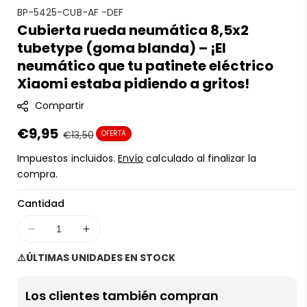
S
BP-5425-CUB-AF -DEF
Cubierta rueda neumática 8,5x2
K
tubetype (goma blanda) – ¡El
U
:
neumático que tu patinete eléctrico
Xiaomi estaba pidiendo a gritos!
Compartir
Precio
€9,95
Precio
€13,50
OFERTA
en
regular
Impuestos incluidos.
Envío
calculado al finalizar la
oferta
compra.
Cantidad
Disminuir
Aumentar
cantidad
cantidad
⚠️ÚLTIMAS UNIDADES EN STOCK
para
para
Cubierta
Cubierta
rueda
rueda
Los clientes también compran
neumática
neumática