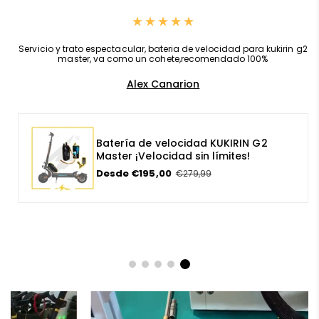
con todo lo que necesites ¡Tu satisfacción es
nuestra prioridad en
AF SCOOTERS
!
,
Servicio y trato espectacular, bateria de velocidad para kukirin g2
master, va como un cohete,recomendado 100%
Alex Canarion
Batería de velocidad KUKIRIN G2
Master ¡Velocidad sin límites!
P
Desde €195,00
P
€279,99
r
r
e
e
c
c
i
i
o
o
e
r
n
e
o
g
f
u
e
l
r
a
t
r