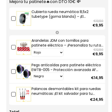
Mejora tu patinete🔥con DTO 10€ 💸
8,5x2
8,5x2
tubetype
tubetype
Cubierta rueda neumática 8,5x2
(goma
(goma
tubetype (goma blanda) – ¡El
blanda)
blanda)
neumático que tu patinete eléctrico
€13,50
€9,95
Xiaomi estaba pidiendo a gritos!
–
–
¡El
¡El
neumático
neumático
Arandelas JDM con tornillos para
que
que
patinete eléctrico – ¡Personaliza tu ruta
tu
tu
con estilo racing!
€12,50
patinete
patinete
€9,95
eléctrico
eléctrico
Xiaomi
Xiaomi
Pegs anticaídas para patinete eléctrico
estaba
estaba
EWTB-005 - Protección avanzada AF
pidiendo
pidiendo
SCOOTERS
€14,95
a
a
gritos!
gritos!
Palancas desmontables kit para ruedas
neumáticas: ¡El kit salvador para tu
patinete eléctrico!
€24,95
Total