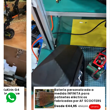
a
o KuKirin G4
Batería personalizada a
ia legal que
medida INFINITA para
!
patinetes eléctricos
fabricadas por AF SCOOTERS
0
r
Precio
Desde €44,95
Precio
€50,00
OFERTA
en
regular