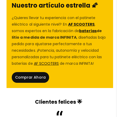
En
AF SCOOTERS
, tu
tienda de repuestos de
Nuestro artículo estrella 🌠
patinetes eléctricos
, garantizamos productos de
alta calidad para que disfrutes de cada trayecto sin
¿Quieres llevar tu experiencia con el patinete
preocupaciones. ¡Hazte con tu neumático y dale a tu
eléctrico al siguiente nivel? En
AF SCOOTERS
,
patinete el agarre que merece! Visita nuestro
taller del
somos expertos en la fabricación de
baterías
de
patinete eléctrico.
litio a medida de marca INFINITA
, diseñadas bajo
🛍️
En
AF SCOOTERS
también encontrarás:
pedido para ajustarse perfectamente a tus
necesidades. ¡Potencia, autonomía y velocidad
🔋
Batería externa patinete
,
batería scooter eléctrico
y
personalizadas para tu patinete eléctrico con las
bate
r
ías de patinetes eléctricos
baterías de
AF SCOOTERS
de marca INFINITA!
🛞
Neumáticos y ruedas patinete
tubeless y macizas
🧩
Accesorios patinete
y piezas de personalización
Comprar Ahora
🛠️ Servicio de diagnóstico,
reparación patinetes
eléctricos
y mejoras de rendimiento
Si tienes cualquier duda sobre el producto, su
Clientes felices 🌟
instalación o funcionamiento, no dudes en
contactarnos directamente a través de
WhatsApp
📩
Estaremos encantados de ayudarte