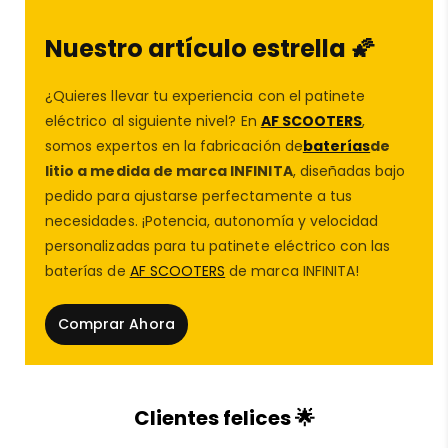
patinetes Xiaomi y fácil de montar en tu rueda
delantera o trasera.
Nuestro artículo estrella 🌠
🔧
Patinetes compatibles
:
✅ Xiaomi 1S
¿Quieres llevar tu experiencia con el patinete
✅ Xiaomi Essential / Lite
eléctrico al siguiente nivel? En
AF SCOOTERS
,
✅ Xiaomi M365
somos expertos en la fabricación de
baterías
de
✅ Xiaomi MI3 / MI3 Lite
litio a medida de marca INFINITA
, diseñadas bajo
✅ Xiaomi PRO / PRO 2
pedido para ajustarse perfectamente a tus
necesidades. ¡Potencia, autonomía y velocidad
En
AF SCOOTERS
, tu
taller del patinete eléctrico
y
personalizadas para tu patinete eléctrico con las
tienda de repuestos de patinetes eléctricos
,
baterías de
AF SCOOTERS
de marca INFINITA!
encontrarás las
mejores
ruedas,
accesorios
y
baterías
para personalizar y optimizar tu scooter. 🚀
¡No dejes que los baches frenen tu camino, equipa tu
Comprar Ahora
patinete con esta cubierta offroad y disfruta de la
aventura! 🌍🏁
🛍️
En
AF SCOOTERS
también encontrarás:
Clientes felices 🌟
🔋
Batería externa patinete
,
batería scooter eléctrico
y