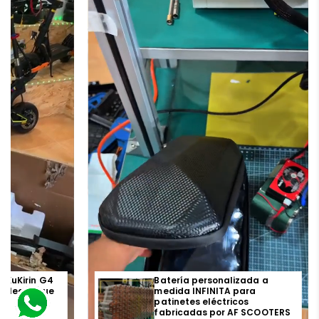
t
r
a
o KuKirin G4
Batería personalizada a
ia legal que
medida INFINITA para
!
patinetes eléctricos
fabricadas por AF SCOOTERS
0