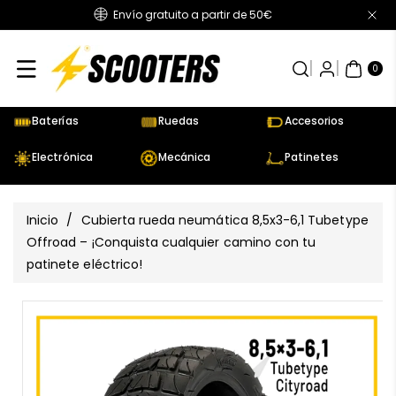
Envío gratuito a partir de 50€
Directamente
Al Contenido
0
AR
TÍC
0
UL
OS
Baterías
Ruedas
Accesorios
Electrónica
Mecánica
Patinetes
Inicio
/
Cubierta rueda neumática 8,5x3-6,1 Tubetype
Offroad – ¡Conquista cualquier camino con tu
patinete eléctrico!
Ir
Directamente
Ver
A La
todos
Información
los
Del Producto
detalles