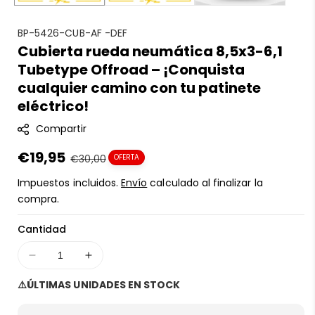
S
BP-5426-CUB-AF -DEF
Cubierta rueda neumática 8,5x3-6,1
K
Tubetype Offroad – ¡Conquista
U
:
cualquier camino con tu patinete
eléctrico!
Compartir
Precio
€19,95
Precio
€30,00
OFERTA
en
regular
Impuestos incluidos.
Envío
calculado al finalizar la
oferta
compra.
Cantidad
Disminuir
Aumentar
cantidad
cantidad
⚠️ÚLTIMAS UNIDADES EN STOCK
para
para
Cubierta
Cubierta