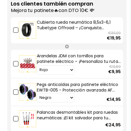
rueda
rueda
Los clientes también compran
neumática
neumática
Mejora tu patinete🔥con DTO 10€ 💸
8,5x3-
8,5x3-
6,1
6,1
Cubierta rueda neumática 8,5x3-6,1
Tubetype
Tubetype
Tubetype Offroad – ¡Conquista
Offroad
Offroad
cualquier camino con tu patinete
€30,00
€19,95
eléctrico!
–
–
¡Conquista
¡Conquista
cualquier
cualquier
Arandelas JDM con tornillos para
camino
camino
patinete eléctrico – ¡Personaliza tu ruta
con
con
con estilo racing!
€12,50
tu
tu
€9,95
patinete
patinete
eléctrico!
eléctrico!
Pegs anticaídas para patinete eléctrico
EWTB-005 - Protección avanzada AF
SCOOTERS
€14,95
Palancas desmontables kit para ruedas
neumáticas: ¡El kit salvador para tu
patinete eléctrico!
€24,95