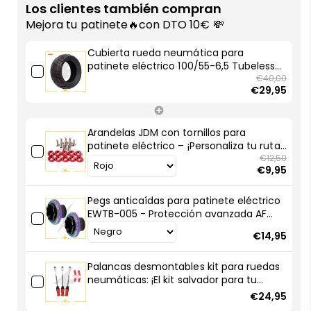
rueda
rueda
Los clientes también compran
neumática
neumática
Mejora tu patinete🔥con DTO 10€ 💸
para
para
patinete
patinete
Cubierta rueda neumática para
eléctrico
eléctrico
patinete eléctrico 100/55-6,5 Tubeless
100/55-
100/55-
Ulip - ¡Agarre extremo y cero
€40,00
€29,95
preocupaciones en tu patin!
6,5
6,5
Tubeless
Tubeless
Ulip
Ulip
Arandelas JDM con tornillos para
-
-
patinete eléctrico – ¡Personaliza tu ruta
¡Agarre
¡Agarre
con estilo racing!
€12,50
extremo
extremo
€9,95
y
y
cero
cero
Pegs anticaídas para patinete eléctrico
preocupaciones
preocupaciones
EWTB-005 - Protección avanzada AF
en
en
SCOOTERS
€14,95
tu
tu
patin!
patin!
Palancas desmontables kit para ruedas
neumáticas: ¡El kit salvador para tu
patinete eléctrico!
€24,95