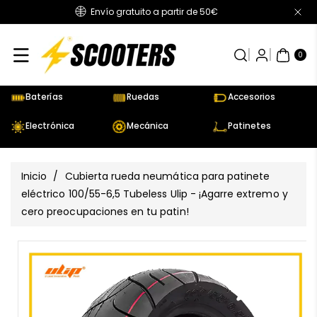
Envío gratuito a partir de 50€
Directamente
Al Contenido
0
AR
TÍC
0
UL
OS
Baterías
Ruedas
Accesorios
Electrónica
Mecánica
Patinetes
Inicio
/
Cubierta rueda neumática para patinete
eléctrico 100/55-6,5 Tubeless Ulip - ¡Agarre extremo y
cero preocupaciones en tu patin!
Ir
Directamente
Ver
A La
todos
Información
los
Del Producto
detalles