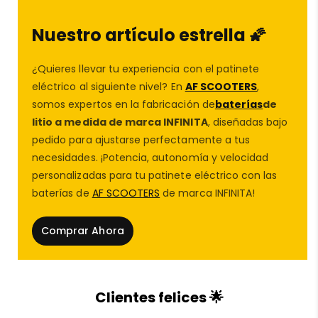
compatibilidad con diferentes modelos de
patinetes
eléctricos
que demandan calidad y fiabilidad en sus
Nuestro artículo estrella 🌠
neumáticos
. En
AF SCOOTERS
sabemos que las
piezas de repuesto patinete eléctrico
,
¿Quieres llevar tu experiencia con el patinete
especialmente las
ruedas patinete
, son un
eléctrico al siguiente nivel? En
AF SCOOTERS
,
elemento clave para la seguridad y el rendimiento, por
somos expertos en la fabricación de
baterías
de
eso seleccionamos productos como este neumático
litio a medida de marca INFINITA
, diseñadas bajo
Ulip, que cumple con los estándares más altos del
pedido para ajustarse perfectamente a tus
mercado.
necesidades. ¡Potencia, autonomía y velocidad
personalizadas para tu patinete eléctrico con las
baterías de
AF SCOOTERS
de marca INFINITA!
Comprar Ahora
✅ Ventajas de la cubierta Ulip
100/55-6,5 Tubeless
Clientes felices 🌟
Mayor resistencia a pinchazos
: al ser Tubeless,