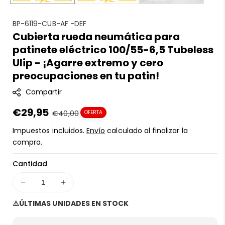
S
BP-6119-CUB-AF -DEF
Cubierta rueda neumática para
K
patinete eléctrico 100/55-6,5 Tubeless
U
:
Ulip - ¡Agarre extremo y cero
preocupaciones en tu patin!
Compartir
Precio
€29,95
Precio
€40,00
OFERTA
en
regular
Impuestos incluidos.
Envío
calculado al finalizar la
oferta
compra.
Cantidad
Disminuir
Aumentar
cantidad
cantidad
⚠️ÚLTIMAS UNIDADES EN STOCK
para
para
Cubierta
Cubierta