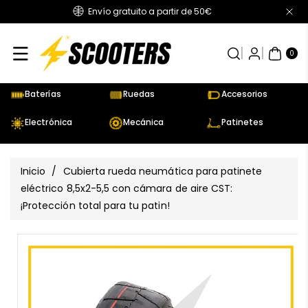
Envío gratuito a partir de 50€
Directamente
Al Contenido
0
AR
TÍC
0
UL
OS
Baterías
Ruedas
Accesorios
Electrónica
Mecánica
Patinetes
Inicio
/
Cubierta rueda neumática para patinete
eléctrico 8,5x2-5,5 con cámara de aire CST:
¡Protección total para tu patin!
Ir
Directamente
Ver
A La
todos
Información
los
Del Producto
detalles