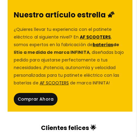
neumático
CST
se distingue por su alta resistencia al
desgaste, lo que lo convierte en uno de los
repuestos
Nuestro artículo estrella 🌠
patinete eléctrico
más demandados en el catálogo
de
AF SCOOTERS
.
¿Quieres llevar tu experiencia con el patinete
eléctrico al siguiente nivel? En
AF SCOOTERS
,
somos expertos en la fabricación de
baterías
de
litio a medida de marca INFINITA
, diseñadas bajo
pedido para ajustarse perfectamente a tus
✅ Ventajas principales de la cubierta
necesidades. ¡Potencia, autonomía y velocidad
CST 8,5×2-5,5 con cámara
personalizadas para tu patinete eléctrico con las
baterías de
AF SCOOTERS
de marca INFINITA!
Pack completo
: incluye cubierta CST 8,5×2-5,5 y
Comprar Ahora
cámara de aire CST compatible.
Durabilidad comprobada
: fabricada con goma
de alta calidad, resiste el uso intensivo en ciudad.
Clientes felices 🌟