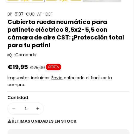
S
BP-6137-CUB-AF -DEF
Cubierta rueda neumática para
K
patinete eléctrico 8,5x2-5,5 con
U
:
cámara de aire CST: ¡Protección total
para tu patin!
Compartir
Precio
€19,95
Precio
€25,00
OFERTA
en
regular
Impuestos incluidos.
Envío
calculado al finalizar la
oferta
compra.
Cantidad
Disminuir
Aumentar
cantidad
cantidad
⚠️ÚLTIMAS UNIDADES EN STOCK
para
para
Cubierta
Cubierta