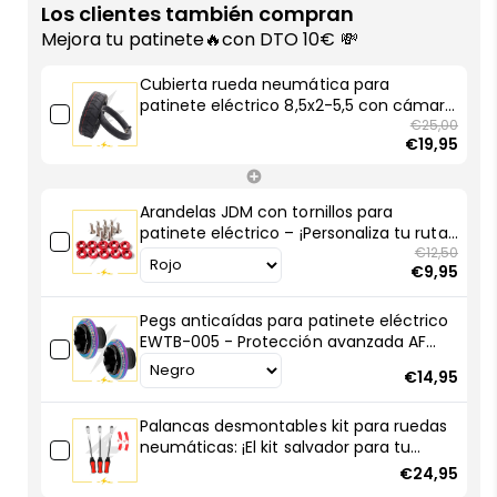
rueda
rueda
Los clientes también compran
neumática
neumática
Mejora tu patinete🔥con DTO 10€ 💸
para
para
patinete
patinete
Cubierta rueda neumática para
eléctrico
eléctrico
patinete eléctrico 8,5x2-5,5 con cámara
8,5x2-
8,5x2-
de aire CST: ¡Protección total para tu
€25,00
€19,95
patin!
5,5
5,5
con
con
cámara
cámara
Arandelas JDM con tornillos para
de
de
patinete eléctrico – ¡Personaliza tu ruta
aire
aire
con estilo racing!
€12,50
CST:
CST:
€9,95
¡Protección
¡Protección
total
total
Pegs anticaídas para patinete eléctrico
para
para
EWTB-005 - Protección avanzada AF
tu
tu
SCOOTERS
€14,95
patin!
patin!
Palancas desmontables kit para ruedas
neumáticas: ¡El kit salvador para tu
patinete eléctrico!
€24,95