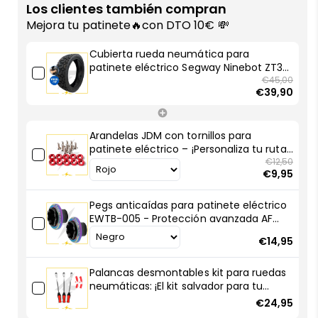
rueda
rueda
Los clientes también compran
neumática
neumática
Mejora tu patinete🔥con DTO 10€ 💸
para
para
patinete
patinete
Cubierta rueda neumática para
eléctrico
eléctrico
patinete eléctrico Segway Ninebot ZT3
Segway
Segway
Pro MAX G3 E 70/60-7,5 Offroad con GEL
€45,00
€39,90
- Protección total para tu patin
Ninebot
Ninebot
ZT3
ZT3
Pro
Pro
Arandelas JDM con tornillos para
MAX
MAX
patinete eléctrico – ¡Personaliza tu ruta
G3
G3
con estilo racing!
€12,50
E
E
€9,95
70/60-
70/60-
7,5
7,5
Pegs anticaídas para patinete eléctrico
Offroad
Offroad
EWTB-005 - Protección avanzada AF
con
con
SCOOTERS
€14,95
GEL
GEL
-
-
Palancas desmontables kit para ruedas
Protección
Protección
neumáticas: ¡El kit salvador para tu
total
total
patinete eléctrico!
para
para
€24,95