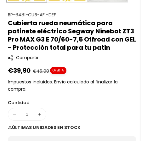
S
BP-6481-CUB-AF -DEF
Cubierta rueda neumática para
K
patinete eléctrico Segway Ninebot ZT3
U
:
Pro MAX G3 E 70/60-7,5 Offroad con GEL
- Protección total para tu patin
Compartir
Precio
€39,90
Precio
€45,00
OFERTA
en
regular
Impuestos incluidos.
Envío
calculado al finalizar la
oferta
compra.
Cantidad
Disminuir
Aumentar
cantidad
cantidad
⚠️ÚLTIMAS UNIDADES EN STOCK
para
para
Cubierta
Cubierta