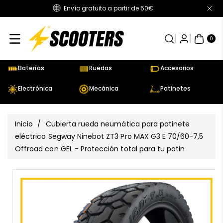
Envío gratuito a partir de 50€
Directamente
Al Contenido
0
AR
TÍC
0
UL
OS
Baterías
Ruedas
Accesorios
Electrónica
Mecánica
Patinetes
Inicio
/
Cubierta rueda neumática para patinete
eléctrico Segway Ninebot ZT3 Pro MAX G3 E 70/60-7,5
Offroad con GEL - Protección total para tu patin
Ir
Directamente
Ver
A La
todos
Información
los
Del Producto
detalles