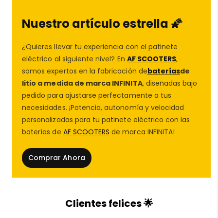
de una conducción suave. El gel antipinchazos
sellante en su interior evita fugas de aire y reduce
Nuestro artículo estrella 🌠
significativamente el riesgo de pinchazos,
garantizando una experiencia de conducción más
¿Quieres llevar tu experiencia con el patinete
segura y estable incluso en trayectos largos o terrenos
eléctrico al siguiente nivel? En
AF SCOOTERS
,
complicados.
somos expertos en la fabricación de
baterías
de
El diseño
cubierta rueda neumática para
patinete
litio a medida de marca INFINITA
, diseñadas bajo
eléctrico
Ninebot ZT3 Pro MAX G3 E 70/60-7,5
pedido para ajustarse perfectamente a tus
Tubeless Offroad con GEL
, ofreciendo una
necesidades. ¡Potencia, autonomía y velocidad
respuesta precisa en curvas y una excelente
personalizadas para tu patinete eléctrico con las
adherencia en superficies húmedas, arenosas o con
baterías de
AF SCOOTERS
de marca INFINITA!
gravilla. Su estructura reforzada distribuye
uniformemente el peso, reduciendo las vibraciones y
Comprar Ahora
aumentando la vida útil del neumático.
En
AF SCOOTERS
, especialistas en
recambios
patinete eléctrico
,
repuestos patinete eléctrico
y
Clientes felices 🌟
accesorios patinete eléctrico
, trabajamos cada día