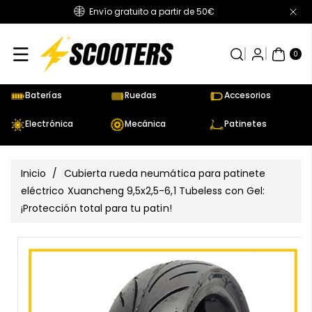
Envío gratuito a partir de 50€
Directamente
Al Contenido
0
AR
TÍC
0
UL
OS
Baterías
Ruedas
Accesorios
Electrónica
Mecánica
Patinetes
Inicio
/
Cubierta rueda neumática para patinete
eléctrico Xuancheng 9,5x2,5-6,1 Tubeless con Gel:
¡Protección total para tu patin!
Ir
Directamente
Ver
A La
todos
Información
los
Del Producto
detalles