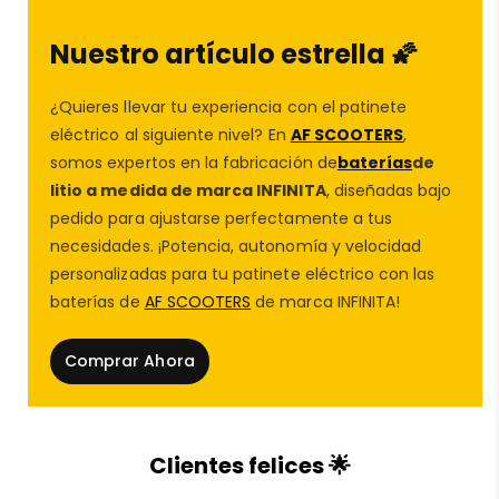
estructura reforzada.
Nuestro artículo estrella 🌠
🛞 Tecnología
Tubeless con Gel
, que reduce al
mínimo el riesgo de pinchazos.
¿Quieres llevar tu experiencia con el patinete
eléctrico al siguiente nivel? En
AF SCOOTERS
,
somos expertos en la fabricación de
baterías
de
🔧 Medida
9,5×2,5-6,1
, compatible con varios
litio a medida de marca INFINITA
, diseñadas bajo
patinetes eléctricos
de referencia.
pedido para ajustarse perfectamente a tus
necesidades. ¡Potencia, autonomía y velocidad
📦 Producto de alta resistencia, disponible en
AF
personalizadas para tu patinete eléctrico con las
SCOOTERS
con envío rápido.
baterías de
AF SCOOTERS
de marca INFINITA!
💡 Perfecta para usuarios que buscan un
Comprar Ahora
neumático
fiable, cómodo y duradero.
Compatible
con
Niu KQi3/Xiaomi
M365/Pro/Pro2/1S/Essential/Dualtron Mini
Clientes felices 🌟
sepcial