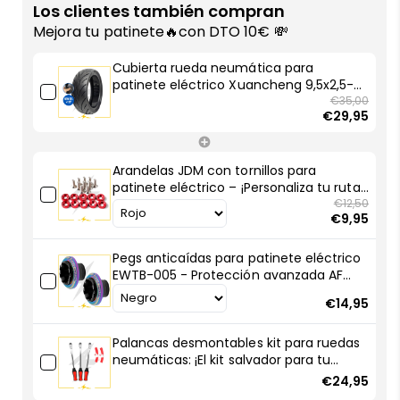
rueda
rueda
Los clientes también compran
neumática
neumática
Mejora tu patinete🔥con DTO 10€ 💸
para
para
patinete
patinete
Cubierta rueda neumática para
eléctrico
eléctrico
patinete eléctrico Xuancheng 9,5x2,5-6,1
Xuancheng
Xuancheng
Tubeless con Gel: ¡Protección total para
€35,00
€29,95
tu patin!
9,5x2,5-
9,5x2,5-
6,1
6,1
Tubeless
Tubeless
Arandelas JDM con tornillos para
con
con
patinete eléctrico – ¡Personaliza tu ruta
Gel:
Gel:
con estilo racing!
€12,50
¡Protección
¡Protección
€9,95
total
total
para
para
Pegs anticaídas para patinete eléctrico
tu
tu
EWTB-005 - Protección avanzada AF
patin!
patin!
SCOOTERS
€14,95
Palancas desmontables kit para ruedas
neumáticas: ¡El kit salvador para tu
patinete eléctrico!
€24,95