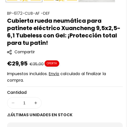
S
BP-6172-CUB-AF -DEF
Cubierta rueda neumática para
K
patinete eléctrico Xuancheng 9,5x2,5-
U
:
6,1 Tubeless con Gel: ¡Protección total
para tu patin!
Compartir
Precio
€29,95
Precio
€35,00
OFERTA
en
regular
Impuestos incluidos.
Envío
calculado al finalizar la
oferta
compra.
Cantidad
Disminuir
Aumentar
cantidad
cantidad
⚠️ÚLTIMAS UNIDADES EN STOCK
para
para
Cubierta
Cubierta