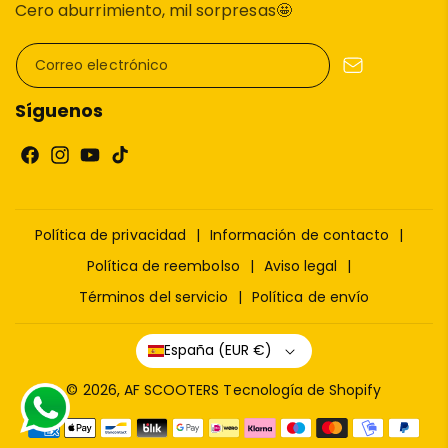
Cero aburrimiento, mil sorpresas🤩
Correo electrónico
Síguenos
F
I
Y
T
a
n
o
i
c
s
u
k
Política de privacidad
Información de contacto
e
t
T
T
b
a
u
o
Política de reembolso
Aviso legal
o
g
b
k
Términos del servicio
Política de envío
o
r
e
k
a
España (EUR €)
m
© 2026,
AF SCOOTERS
Tecnología de Shopify
F