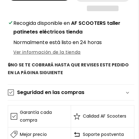
5h
5h
de
de
colores
colores
para
para
Recogida disponible en
AF SCOOTERS taller
tu
tu
patinetes eléctricos tienda
Xiaomi
Xiaomi
Normalmente está listo en 24 horas
y
y
Más:
Más:
Ver información de la tienda
!Frena
!Frena
como
como
🔒NO SE TE COBRARÁ HASTA QUE REVISES ESTE PEDIDO
un
un
EN LA PÁGINA SIGUIENTE
Pro¡
Pro¡
Seguridad en las compras
La información de las tarjetas se mantiene
segura y sin riesgos
Garantía cada
Calidad AF Scooters
AF SCOOTERS
sigue el Estándar de Seguridad de
compra
Datos para la Industria de Tarjeta de Pago
Mejor precio
Soporte postventa
Todos los datos están cifrados