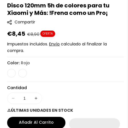
Disco 120mm 5h de colores para tu
K
Xiaomi y Más: !Frena como un Pro¡
U
:
Compartir
Precio
€8,45
Precio
€8,90
OFERTA
en
regular
Impuestos incluidos.
Envío
calculado al finalizar la
oferta
compra.
Color:
Rojo
Cantidad
Disminuir
Aumentar
cantidad
cantidad
⚠️ÚLTIMAS UNIDADES EN STOCK
para
para
Disco
Disco
Añadir Al Carrito
120mm
120mm