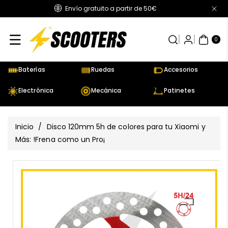
Envío gratuito a partir de 50€
Directamente
Al Contenido
0
AR
TÍC
0
UL
OS
Baterías
Ruedas
Accesorios
Electrónica
Mecánica
Patinetes
Inicio
/
Disco 120mm 5h de colores para tu Xiaomi y
Más: !Frena como un Pro¡
Ir
Directamente
Ver
A La
todos
Información
los
Del Producto
detalles