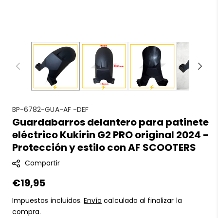
S
BP-6782-GUA-AF -DEF
Guardabarros delantero para patinete
K
eléctrico Kukirin G2 PRO original 2024 -
U
:
Protección y estilo con AF SCOOTERS
Compartir
Precio
€19,95
regular
Impuestos incluidos.
Envío
calculado al finalizar la
compra.