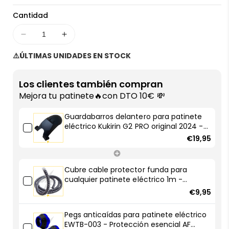
Cantidad
Disminuir
Aumentar
cantidad
cantidad
⚠️ÚLTIMAS UNIDADES EN STOCK
para
para
Guardabarros
Guardabarros
delantero
delantero
Los clientes también compran
para
para
Mejora tu patinete🔥con DTO 10€ 💸
patinete
patinete
eléctrico
eléctrico
Guardabarros delantero para patinete
Kukirin
Kukirin
eléctrico Kukirin G2 PRO original 2024 -
G2
G2
Protección y estilo con AF SCOOTERS
€19,95
PRO
PRO
original
original
2024
2024
Cubre cable protector funda para
-
-
cualquier patinete eléctrico 1m -
Protección
Protección
Robustas y resistentes
€9,95
y
y
estilo
estilo
Pegs anticaídas para patinete eléctrico
con
con
EWTB-003 - Protección esencial AF