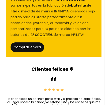
como a componentes clave del
patinete eléctrico
,
somos expertos en la fabricación de
baterías
de
evitando que el agua, el polvo o pequeñas piedras
litio a medida de marca INFINITA
, diseñadas bajo
alcancen zonas sensibles. En
AF SCOOTERS
pedido para ajustarse perfectamente a tus
recomendamos siempre utilizar
repuestos patinete
necesidades. ¡Potencia, autonomía y velocidad
eléctrico
originales o de calidad equivalente, ya que
personalizadas para tu patinete eléctrico con las
influyen directamente en la durabilidad de elementos
baterías de
AF SCOOTERS
de marca INFINITA!
como las
ruedas patinete
, el sistema eléctrico o
incluso una
batería para patinete eléctrico
o
Comprar Ahora
baterías externas para patinete
eléctrico
instalada.
🔩 Ventajas del guardabarros original
AF
Clientes felices 🌟
SCOOTERS
🧩 Encaje perfecto en
KuKirin G2 PRO
,
Servicio y trato espectacular, bateria de velocidad para kukirin g2
🛠️ Material resistente y duradero
master, va como un cohete,recomendado 100%