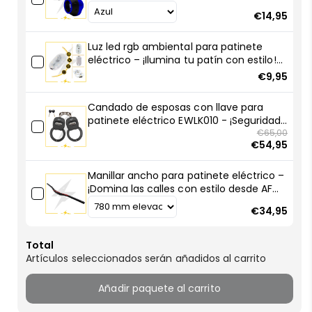
AF
AF
SCOOTERS
€14,95
SCOOTERS
SCOOTERS
Luz led rgb ambiental para patinete
eléctrico – ¡Ilumina tu patín con estilo!
🚀💡
€9,95
Candado de esposas con llave para
patinete eléctrico EWLK010 - ¡Seguridad
compacta, robo frustrado!
€65,00
€54,95
Manillar ancho para patinete eléctrico –
¡Domina las calles con estilo desde AF
SCOOTERS!
€34,95
Total
Artículos seleccionados serán añadidos al carrito
Añadir paquete al carrito