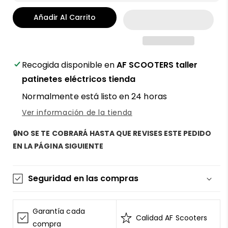
Añadir Al Carrito
Recogida disponible en
AF SCOOTERS taller
patinetes eléctricos tienda
Normalmente está listo en 24 horas
Ver información de la tienda
🔒NO SE TE COBRARÁ HASTA QUE REVISES ESTE PEDIDO
EN LA PÁGINA SIGUIENTE
Seguridad en las compras
La información de las tarjetas se mantiene
segura y sin riesgos
Garantía cada
Calidad AF Scooters
AF SCOOTERS
sigue el Estándar de Seguridad de
compra