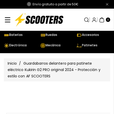
Envío gratuito a partir de 50€
Directamente
Al Contenido
0
AR
TÍC
0
UL
OS
Baterías
Ruedas
Accesorios
Electrónica
Mecánica
Patinetes
Inicio
/
Guardabarros delantero para patinete
eléctrico Kukirin G2 PRO original 2024 - Protección y
estilo con AF SCOOTERS
Ir
Directamente
Ver
A La
todos
Información
los
Del Producto
detalles