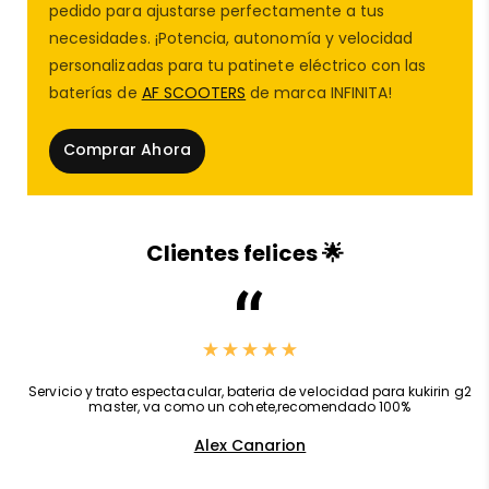
patinete eléctrico
del modelo
ZT3 Pro
, y es uno de
pedido para ajustarse perfectamente a tus
los
accesorios patinete eléctrico
más
necesidades. ¡Potencia, autonomía y velocidad
recomendados para mantenimiento o sustitución.
personalizadas para tu patinete eléctrico con las
baterías de
AF SCOOTERS
de marca INFINITA!
✅ Características técnicas del
guardabarros trasero ZT3 Pro
Comprar Ahora
Compatible con
patinete eléctrico
Segway
Ninebot ZT3 Pro
.
Clientes felices 🌟
Incluye
luz trasera LED integrada
, con conexión
directa a la controladora.
Mejora la
visibilidad del
patinete eléctrico
en
,
Servicio y trato espectacular, bateria de velocidad para kukirin g2
master, va como un cohete,recomendado 100%
condiciones de poca luz
, aumentando la
Alex Canarion
seguridad vial.