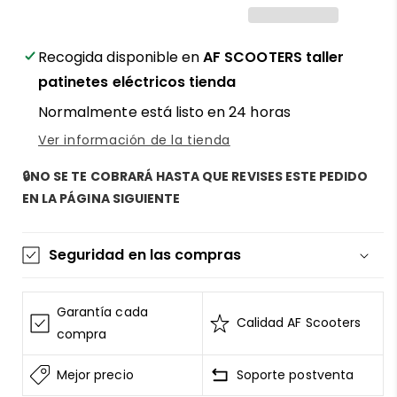
luz
luz
trasera
trasera
para
para
Recogida disponible en
AF SCOOTERS taller
patinete
patinete
patinetes eléctricos tienda
eléctrico
eléctrico
Normalmente está listo en 24 horas
Segway
Segway
Ninebot
Ninebot
Ver información de la tienda
ZT3
ZT3
Pro
Pro
🔒NO SE TE COBRARÁ HASTA QUE REVISES ESTE PEDIDO
-
-
EN LA PÁGINA SIGUIENTE
Visibilidad
Visibilidad
y
y
protección
protección
Seguridad en las compras
con
con
AF
AF
La información de las tarjetas se mantiene
SCOOTERS
SCOOTERS
segura y sin riesgos
Garantía cada
Calidad AF Scooters
AF SCOOTERS
sigue el Estándar de Seguridad de
compra
Datos para la Industria de Tarjeta de Pago
Mejor precio
Soporte postventa
Todos los datos están cifrados