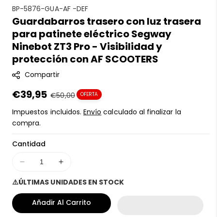
S
BP-5876-GUA-AF -DEF
Guardabarros trasero con luz trasera
K
para patinete eléctrico Segway
U
:
Ninebot ZT3 Pro - Visibilidad y
protección con AF SCOOTERS
Compartir
Precio
€39,95
Precio
€50,00
OFERTA
en
regular
Impuestos incluidos.
Envío
calculado al finalizar la
oferta
compra.
Cantidad
Disminuir
Aumentar
cantidad
cantidad
⚠️ÚLTIMAS UNIDADES EN STOCK
para
para
Guardabarros
Guardabarros
Añadir Al Carrito
trasero
trasero
con
con