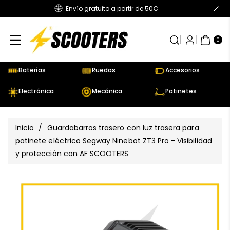
Envío gratuito a partir de 50€
Directamente
Al Contenido
0
AR
TÍC
0
UL
OS
Baterías
Ruedas
Accesorios
Electrónica
Mecánica
Patinetes
Inicio
/
Guardabarros trasero con luz trasera para
patinete eléctrico Segway Ninebot ZT3 Pro - Visibilidad
y protección con AF SCOOTERS
Ir
Directamente
Ver
A La
todos
Información
los
Del Producto
detalles