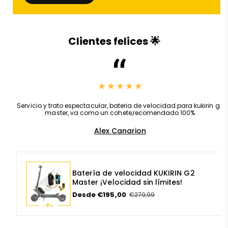
✅ Diseño aerodinámico y discreto
Clientes felices 🌟
✅ Fácil de instalar o sustituir
✅ Ideal como parte del
modificaciones patinete
eléctrico
o reparación tras accidente
,
Servicio y trato espectacular, bateria de velocidad para kukirin g2
master, va como un cohete,recomendado 100%
Alex Canarion
✅ Disponible en stock solo en
AF SCOOTERS
, con
asesoramiento técnico gratuito
Batería de velocidad KUKIRIN G2
Master ¡Velocidad sin límites!
P
Desde €195,00
P
€279,99
r
r
🔧 ¿Por qué comprar tu guardabarros
e
e
c
c
trasero en
AF SCOOTERS
?
i
i