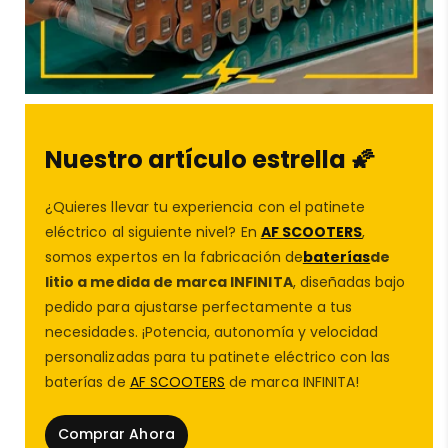
este modelo es la elección perfecta. Diseñado para
resistir el uso diario, es flexible, duradero y totalmente
compatible con el modelo
Ecoxtrem M41 Tank.
Nuestro artículo estrella 🌠
🛠️ Características principales del
¿Quieres llevar tu experiencia con el patinete
guardabarros Ecoxtrem M41 Tank:
eléctrico al siguiente nivel? En
AF SCOOTERS
,
somos expertos en la fabricación de
baterías
de
✅
Compatibilidad 100 % con
patinete eléctrico
litio a medida de marca INFINITA
, diseñadas bajo
Ecoxtrem M41 Tank
pedido para ajustarse perfectamente a tus
necesidades. ¡Potencia, autonomía y velocidad
personalizadas para tu patinete eléctrico con las
✅ Fabricado en material resistente y flexible para
baterías de
AF SCOOTERS
de marca INFINITA!
absorber impactos
Comprar Ahora
✅ Protege de salpicaduras, barro, agua y piedras