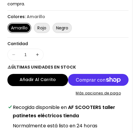
compra.
Colores:
Amarillo
Amarillo
Rojo
Negro
Cantidad
Disminuir
Aumentar
cantidad
cantidad
⚠️ÚLTIMAS UNIDADES EN STOCK
para
para
Guardabarros
Guardabarros
Añadir Al Carrito
trasero
trasero
para
para
Más opciones de pago
patinete
patinete
eléctrico
eléctrico
Recogida disponible en
AF SCOOTERS taller
Ecoxtrem
Ecoxtrem
M41
M41
patinetes eléctricos tienda
Tank
Tank
Normalmente está listo en 24 horas
–
–
¡Protección
¡Protección