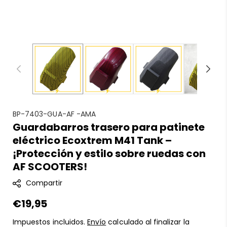
S
BP-7403-GUA-AF -AMA
Guardabarros trasero para patinete
K
eléctrico Ecoxtrem M41 Tank –
U
:
¡Protección y estilo sobre ruedas con
AF SCOOTERS!
Compartir
Precio
€19,95
regular
Impuestos incluidos.
Envío
calculado al finalizar la