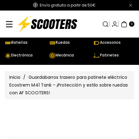
Envío gratuito a partir de 50€
Directamente
Al Contenido
0
AR
TÍC
0
UL
OS
Baterías
Ruedas
Accesorios
Electrónica
Mecánica
Patinetes
Inicio
/
Guardabarros trasero para patinete eléctrico
Ecoxtrem M41 Tank – ¡Protección y estilo sobre ruedas
con AF SCOOTERS!
Ir
Directamente
Ver
A La
todos
Información
los
Del Producto
detalles