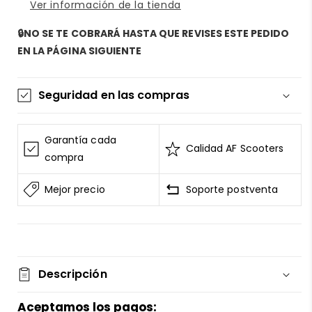
Ver información de la tienda
y
y
estilo
estilo
🔒NO SE TE COBRARÁ HASTA QUE REVISES ESTE PEDIDO
sobre
sobre
EN LA PÁGINA SIGUIENTE
ruedas
ruedas
con
con
AF
AF
Seguridad en las compras
SCOOTERS!
SCOOTERS!
La información de las tarjetas se mantiene
segura y sin riesgos
Garantía cada
Calidad AF Scooters
AF SCOOTERS
sigue el Estándar de Seguridad de
compra
Datos para la Industria de Tarjeta de Pago
Mejor precio
Soporte postventa
Todos los datos están cifrados
AF SCOOTERS
bajo ninguna circunstancia
venderá la información de tu tarjeta
Consulta nuestros
terminos del servicio
Entrega garantizada
Descripción
Guardabarros trasero para patinete
Devolución si el artículo está dañado
Aceptamos los pagos: