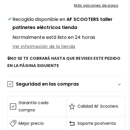
velocidad
velocidad
Más opciones de pago
con
con
interruptor
interruptor
Recogida disponible en
AF SCOOTERS taller
remoto
remoto
para
para
patinetes eléctricos tienda
patinete
patinete
Normalmente está listo en 24 horas
eléctrico
eléctrico
Adasmart
Adasmart
Ver información de la tienda
X
X
/
/
🔒NO SE TE COBRARÁ HASTA QUE REVISES ESTE PEDIDO
XE
XE
EN LA PÁGINA SIGUIENTE
/
/
Tank
Tank
(DC
(DC
Seguridad en las compras
incluido)
incluido)
La información de las tarjetas se mantiene
segura y sin riesgos
Garantía cada
Calidad AF Scooters
AF SCOOTERS
sigue el Estándar de Seguridad de
compra
Datos para la Industria de Tarjeta de Pago
Mejor precio
Soporte postventa
Todos los datos están cifrados