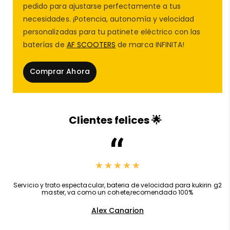
pedido para ajustarse perfectamente a tus
necesidades. ¡Potencia, autonomía y velocidad
personalizadas para tu patinete eléctrico con las
baterías de
AF SCOOTERS
de marca INFINITA!
Comprar Ahora
En
AF SCOOTERS
, la
tienda
de
patinetes
eléctricos
líder en España, te presentamos el
Kit
mando deslimitador con DC incluido
,
especialmente diseñado para los modelos
Adasmart
Clientes felices 🌟
X, XE y Tank
. Este kit es la solución perfecta para
quienes desean una experiencia de conducción más
potente, personalizada y completamente optimizada
para uso en circuito cerrado 🛴.
Este
kit deslimitador
ha sido desarrollado pensando
,
Servicio y trato espectacular, bateria de velocidad para kukirin g2
master, va como un cohete,recomendado 100%
en los usuarios más exigentes que desean
liberar el
rendimiento
de sus
patinetes eléctricos
sin
Alex Canarion
complicaciones. Su instalación es rápida, sencilla y