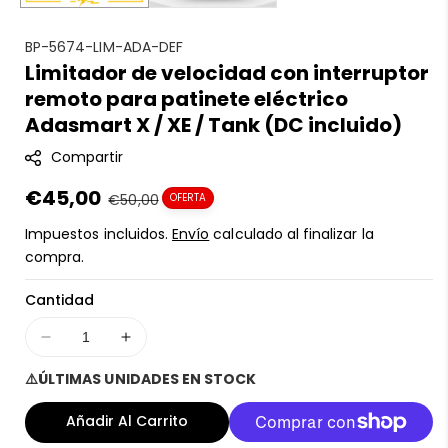
S
BP-5674-LIM-ADA-DEF
Limitador de velocidad con interruptor
K
remoto para patinete eléctrico
U
:
Adasmart X / XE / Tank (DC incluido)
Compartir
Precio
€45,00
Precio
€50,00
OFERTA
en
regular
Impuestos incluidos.
Envío
calculado al finalizar la
oferta
compra.
Cantidad
Disminuir
Aumentar
cantidad
cantidad
⚠️ÚLTIMAS UNIDADES EN STOCK
para
para
Limitador
Limitador
Añadir Al Carrito
de
de