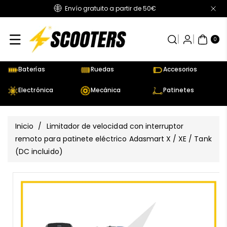
Envío gratuito a partir de 50€
Directamente
Al Contenido
0
AR
TÍC
0
UL
OS
Baterías
Ruedas
Accesorios
Electrónica
Mecánica
Patinetes
Inicio
/
Limitador de velocidad con interruptor
remoto para patinete eléctrico Adasmart X / XE / Tank
(DC incluido)
Ir
Directamente
Ver
A La
todos
Información
los
Del Producto
detalles