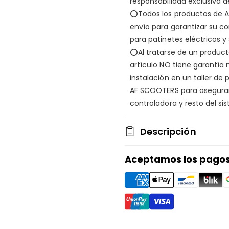
responsabilidad exclusiva de
priorizamos tu seguridad. 
⭕Todos los productos de 
vulnerabilidades y protege
envío para garantizar su c
privacidad
para más detalle
para patinetes eléctricos y
⭕Al tratarse de un product
Protección de las compra
artículo NO tiene garantí
Compra con confianza en
instalación en un taller de
te protegeremos. Conóce
AF SCOOTERS para asegurar 
controladora y resto del si
Descripción
🔓 Mando limita
Aceptamos los pagos
eléctrico Kukir
En
AF SCOOTERS
, la
tienda
eléctrico
especialistas en
gestión de la velocidad es 