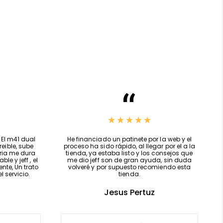
oqueado
para uso en vía privada
l
con Kukirin Kamikaze
en
AF SCOOTERS
, expertos en
r
epuestos patinete
nes patinete eléctrico
e del catálogo premium de
accesorios patinete
S
, ideal para usuarios avanzados que buscan
piezas de
ico
orientadas al rendimiento. Combínalo con otros
El m41 dual
He financiado un patinete por la web y el
eible, sube
proceso ha sido rápido, al llegar por el a la
trico
,
ruedas patinete
o incluso una
batería para
eria me dura
tienda, ya estaba listo y los consejos que
le y jeff , el
me dio jeff son de gran ayuda, sin duda
a experiencia completa 🔋.
te, Un trato
volveré y por supuesto recomiendo esta
 servicio.
tienda.
 legal
Jesus Pertuz
ivada o circuito cerrado.
ge la legislación vigente
y es
responsabilidad del