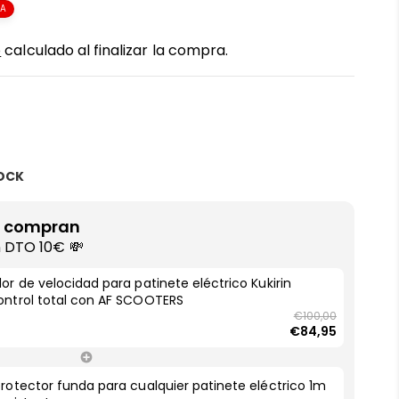
TA
o
calculado al finalizar la compra.
TOCK
n compran
n DTO 10€ 💸
or de velocidad para patinete eléctrico Kukirin
ontrol total con AF SCOOTERS
€100,00
€84,95
rotector funda para cualquier patinete eléctrico 1m