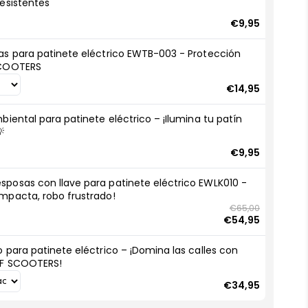
resistentes
€9,95
as para patinete eléctrico EWTB-003 - Protección
SCOOTERS
€14,95
biental para patinete eléctrico – ¡Ilumina tu patín

€9,95
posas con llave para patinete eléctrico EWLK010 -
mpacta, robo frustrado!
€65,00
€54,95
o para patinete eléctrico – ¡Domina las calles con
AF SCOOTERS!
€34,95