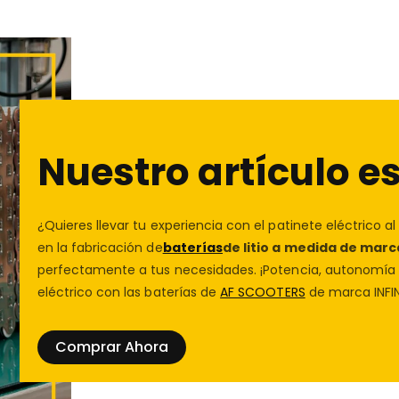
de conducción, por eso pr
patinete eléctrico
Kukiri
quieren
liberar el verdad
circuito cerrado
🚀. Este 
o desactivar al instante
l
una experiencia de conducc
Compatible con
todos los
Nuestro artículo es
este sistema es
reversibl
permanentes. En
AF SCOO
de patinete eléctrico
esp
¿Quieres llevar tu experiencia con el patinete eléctrico al
eléctrico
fiables y probado
en la fabricación de
baterías
de litio a medida de marc
perfectamente a tus necesidades. ¡Potencia, autonomía y
✨ ¿Por qué elegir es
eléctrico con las baterías de
AF SCOOTERS
de marca INFIN
🎮
Mando a distancia
p
Comprar Ahora
🔧
Instalación fácil y r