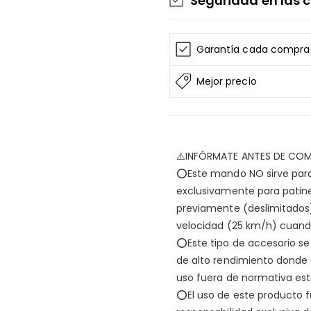
Seguridad en las
La información de las
AF SCOOTERS
sigue e
Garantía cada compra
Tarjeta de Pago
Todos los datos están
Mejor precio
AF SCOOTERS
bajo ni
tarjeta
Consulta nuestros
ter
⚠️INFÓRMATE ANTES DE COM
Entrega garantizada
⭕Este mando NO sirve para 
Devolución si el artí
exclusivamente para patine
Reembolso por 15 días
previamente (deslimitados),
Reembolso por 30 día
velocidad (25 km/h) cuando
Consulta nuestra
polí
⭕Este tipo de accesorio se
de alto rendimiento donde 
Privacidad segura
uso fuera de normativa est
⭕El uso de este producto f
En
AF SCOOTERS
, tu tiend