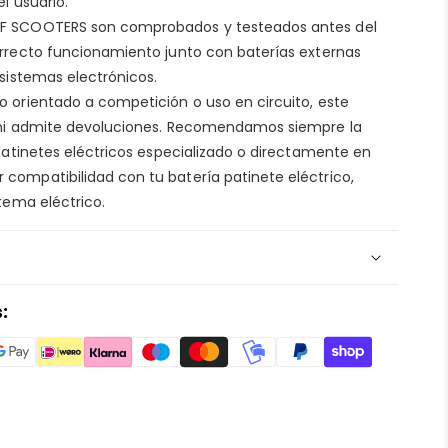
l usuario.
Colaboramos con la plataforma Shopify
para detectar
AF SCOOTERS son comprobados y testeados antes del
r tu información. Consulta nuestra
política de
orrecto funcionamiento junto con baterías externas
s.
 sistemas electrónicos.
o orientado a competición o uso en circuito, este
s
a ni admite devoluciones. Recomendamos siempre la
AF SCOOTERS
sabiendo que si algo sale mal, siempre
 patinetes eléctricos especializado o directamente en
nos en
Aviso legal
compatibilidad con tu batería patinete eléctrico,
stema eléctrico.
dor de velocidad para patinete
:
in Kamikaze - en
AF SCOOTERS
 del patinete eléctrico
y
taller de patinete
r
ecambios patinete eléctrico
, sabemos que la
clave tanto para la seguridad como para la experiencia