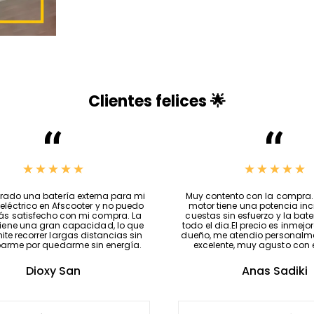
⚡
Rendimiento desbl
🔁
Compatibilidad tota
Clientes felices 🌟
🛠️ Soporte profesional 
eléctrico
y
modificacio
Este
accesorio
forma part
eléctrico
de
AF SCOOTER
repuesto patinete eléctr
ado una batería externa para mi
Muy contento con la compra. 
 eléctrico en Afscooter y no puedo
motor tiene una potencia incr
recambios patinete eléc
ás satisfecho con mi compra. La
cuestas sin esfuerzo y la bat
tiene una gran capacidad, lo que
todo el dia.El precio es inmejorab
patinete eléctrico
para un
te recorrer largas distancias sin
dueño, me atendio personalmen
arme por quedarme sin energía.
excelente, muy agusto con el
🧠 Uso responsable y
Dioxy San
Anas Sadiki
⚠️
Uso exclusivo en vía pr
El uso en vía pública
infrin