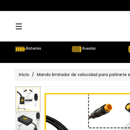
Directamente
Al Contenido
Baterías
Ruedas
Inicio
/
Mando limitador de velocidad para patinete e
Ir
Directamente
Ver
A La
Información
todos
Del Producto
los
detalles