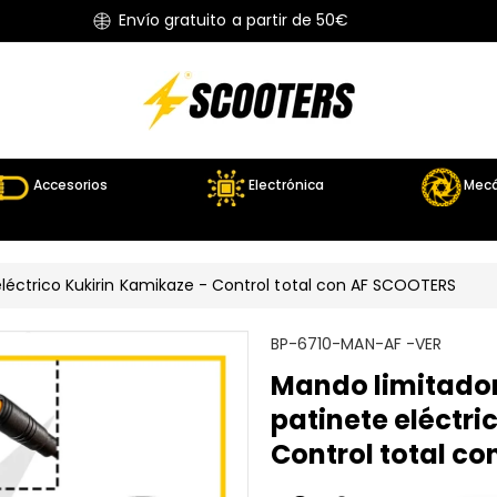
Envío gratuito a partir de 50€
Accesorios
Electrónica
Mecá
léctrico Kukirin Kamikaze - Control total con AF SCOOTERS
S
BP-6710-MAN-AF -VER
K
Mando limitador
U
patinete eléctri
:
Control total c