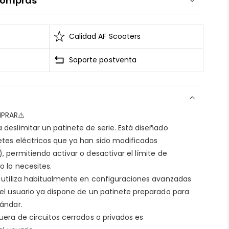
 compras
 tarjetas se mantiene segura y sin riesgos
l Estándar de Seguridad de Datos para la Industria de
Calidad AF Scooters
 cifrados
Soporte postventa
nguna circunstancia venderá la información de tu
minos del servicio
PRAR⚠️
deslimitar un patinete de serie. Está diseñado
culo está dañado
tes eléctricos que ya han sido modificados
 sin actualizaciones
 permitiendo activar o desactivar el límite de
s sin entrega
 lo necesites.
tica de envío
 utiliza habitualmente en configuraciones avanzadas
el usuario ya dispone de un patinete preparado para
ándar.
uera de circuitos cerrados o privados es
a de patinetes eléctricos,