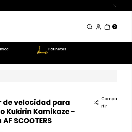
0
AR
TÍC
0
UL
OS
nica
Patinetes
Compa
 de velocidad para
rtir
co Kukirin Kamikaze -
on AF SCOOTERS