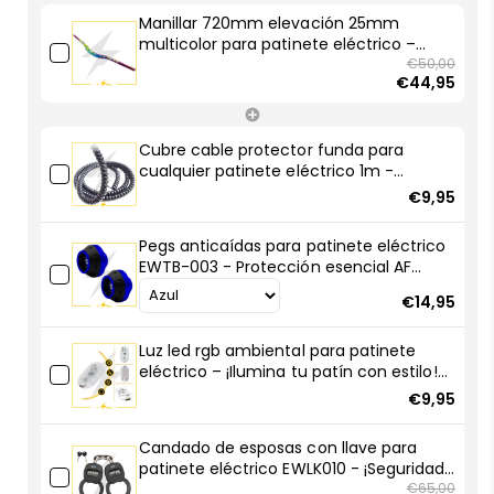
multicolor
multicolor
Manillar 720mm elevación 25mm
para
para
multicolor para patinete eléctrico –
patinete
patinete
¡Dale color a tu ride con AF SCOOTERS!
€50,00
€44,95
eléctrico
eléctrico
–
–
¡Dale
¡Dale
Cubre cable protector funda para
color
color
cualquier patinete eléctrico 1m -
a
a
Robustas y resistentes
€9,95
tu
tu
ride
ride
Pegs anticaídas para patinete eléctrico
con
con
EWTB-003 - Protección esencial AF
AF
AF
SCOOTERS
SCOOTERS!
SCOOTERS!
€14,95
Luz led rgb ambiental para patinete
eléctrico – ¡Ilumina tu patín con estilo!
🚀💡
€9,95
Candado de esposas con llave para
patinete eléctrico EWLK010 - ¡Seguridad
compacta, robo frustrado!
€65,00