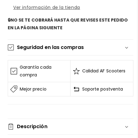
Ver información de la tienda
🔒NO SE TE COBRARÁ HASTA QUE REVISES ESTE PEDIDO
EN LA PÁGINA SIGUIENTE
Seguridad en las compras
La información de las tarjetas se mantiene
segura y sin riesgos
Garantía cada
Calidad AF Scooters
AF SCOOTERS
sigue el Estándar de Seguridad de
compra
Datos para la Industria de Tarjeta de Pago
Mejor precio
Soporte postventa
Todos los datos están cifrados
AF SCOOTERS
bajo ninguna circunstancia
venderá la información de tu tarjeta
Consulta nuestros
terminos del servicio
Entrega garantizada
Descripción
Devolución si el artículo está dañado