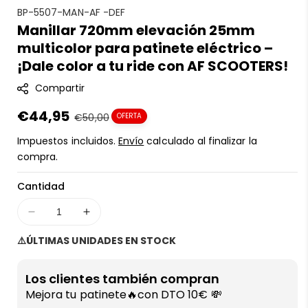
S
BP-5507-MAN-AF -DEF
Manillar 720mm elevación 25mm
K
multicolor para patinete eléctrico –
U
:
¡Dale color a tu ride con AF SCOOTERS!
Compartir
Precio
€44,95
Precio
€50,00
OFERTA
en
regular
Impuestos incluidos.
Envío
calculado al finalizar la
oferta
compra.
Cantidad
Disminuir
Aumentar
cantidad
cantidad
⚠️ÚLTIMAS UNIDADES EN STOCK
para
para
Manillar
Manillar
720mm
720mm
Los clientes también compran
elevación
elevación
Mejora tu patinete🔥con DTO 10€ 💸
25mm
25mm