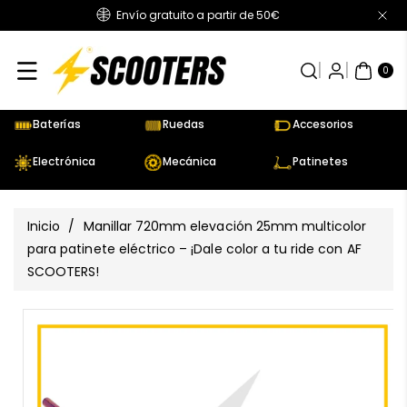
Envío gratuito a partir de 50€
Directamente
Al Contenido
0
AR
TÍC
0
UL
OS
Baterías
Ruedas
Accesorios
Electrónica
Mecánica
Patinetes
Inicio
/
Manillar 720mm elevación 25mm multicolor
para patinete eléctrico – ¡Dale color a tu ride con AF
SCOOTERS!
Ir
Directamente
Ver
A La
todos
Información
los
Del Producto
detalles