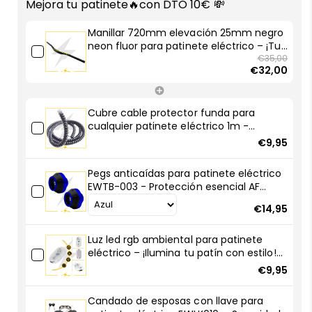
Mejora tu patinete🔥con DTO 10€ 💸
25mm
25mm
negro
negro
Manillar 720mm elevación 25mm negro
neon
neon
neon fluor para patinete eléctrico – ¡Tu
fluor
fluor
patinete merece brillar como tú!
€35,00
€32,00
para
para
patinete
patinete
eléctrico
eléctrico
Cubre cable protector funda para
–
–
cualquier patinete eléctrico 1m -
¡Tu
¡Tu
Robustas y resistentes
€9,95
patinete
patinete
merece
merece
Pegs anticaídas para patinete eléctrico
brillar
brillar
EWTB-003 - Protección esencial AF
como
como
SCOOTERS
tú!
tú!
€14,95
Luz led rgb ambiental para patinete
eléctrico – ¡Ilumina tu patín con estilo!
🚀💡
€9,95
Candado de esposas con llave para