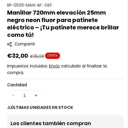
S
BP-5509-MAN-AF -DEF
Manillar 720mm elevación 25mm
K
negro neon fluor para patinete
U
:
eléctrico – ¡Tu patinete merece brillar
como tú!
Compartir
Precio
€32,00
Precio
€35,00
OFERTA
en
regular
Impuestos incluidos.
Envío
calculado al finalizar la
oferta
compra.
Cantidad
Disminuir
Aumentar
cantidad
cantidad
⚠️ÚLTIMAS UNIDADES EN STOCK
para
para
Manillar
Manillar
720mm
720mm
Los clientes también compran
elevación
elevación