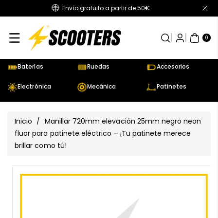
Envío gratuito a partir de 50€
Directamente
Al Contenido
0
AR
TÍC
0
UL
OS
Baterías
Ruedas
Accesorios
Electrónica
Mecánica
Patinetes
Inicio
/
Manillar 720mm elevación 25mm negro neon
fluor para patinete eléctrico – ¡Tu patinete merece
brillar como tú!
Ir
Directamente
Ver
A La
todos
Información
los
Del Producto
detalles