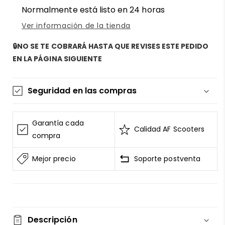
Normalmente está listo en 24 horas
Ver información de la tienda
🔒NO SE TE COBRARÁ HASTA QUE REVISES ESTE PEDIDO
EN LA PÁGINA SIGUIENTE
Seguridad en las compras
La información de las tarjetas se mantiene
segura y sin riesgos
Garantía cada
Calidad AF Scooters
AF SCOOTERS
sigue el Estándar de Seguridad de
compra
Datos para la Industria de Tarjeta de Pago
Mejor precio
Soporte postventa
Todos los datos están cifrados
AF SCOOTERS
bajo ninguna circunstancia
venderá la información de tu tarjeta
Consulta nuestros
terminos del servicio
Entrega garantizada
Descripción