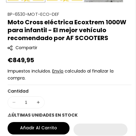
S
BP-6530-MOT-ECO-DEF
Moto Cross eléctrica Ecoxtrem 1000W
K
para infantil - El mejor vehículo
U
:
recomendado por AF SCOOTERS
Compartir
Precio
€849,95
regular
Impuestos incluidos.
Envío
calculado al finalizar la
compra.
Cantidad
Disminuir
Aumentar
cantidad
cantidad
⚠️ÚLTIMAS UNIDADES EN STOCK
para
para
Moto
Moto
Añadir Al Carrito
Cross
Cross