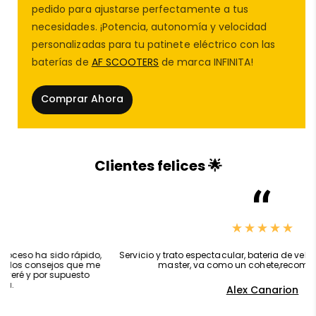
pedido para ajustarse perfectamente a tus
necesidades. ¡Potencia, autonomía y velocidad
personalizadas para tu patinete eléctrico con las
baterías de
AF SCOOTERS
de marca INFINITA!
⚡ Potencia equilibrada para una
experiencia real
Comprar Ahora
La
Moto Cross eléctrica Ecoxtrem 1000W para
infantil
ofrece una potencia ideal para niños que
buscan algo más emocionante que un juguete básico.
Clientes felices 🌟
Con su motor de
1000W
los pequeños pueden
disfrutar de una conducción ágil y divertida,
alcanzando entre
25 y 30 km/h
según terreno, peso y
estilo de conducción.
Esta potencia es perfecta para quienes desean algo
,
Servicio y trato espectacular, bateria de velocidad para kukirin g2
más avanzado sin saltar directamente a vehículos
master, va como un cohete,recomendado 100%
complejos como un
patinete eléctrico
segunda
Alex Canarion
mano
o modelos más rápidos.