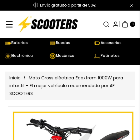
Envío gratuito a partir de 50€
Directamente
Al Contenido
0
AR
TÍC
0
UL
OS
Baterías
Ruedas
Accesorios
Electrónica
Mecánica
Patinetes
Inicio
/
Moto Cross eléctrica Ecoxtrem 1000W para
infantil - El mejor vehículo recomendado por AF
SCOOTERS
Ir
Directamente
Ver
A La
todos
Información
los
Del Producto
detalles