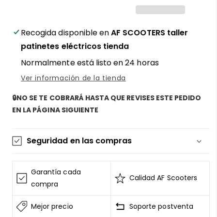
eléctrica
eléctrica
Ecoxtrem
Ecoxtrem
1000W
1000W
para
para
Recogida disponible en
AF SCOOTERS taller
infantil
infantil
patinetes eléctricos tienda
-
-
Normalmente está listo en 24 horas
El
El
mejor
mejor
Ver información de la tienda
vehículo
vehículo
recomendado
recomendado
🔒NO SE TE COBRARÁ HASTA QUE REVISES ESTE PEDIDO
por
por
EN LA PÁGINA SIGUIENTE
AF
AF
SCOOTERS
SCOOTERS
Seguridad en las compras
La información de las tarjetas se mantiene
segura y sin riesgos
Garantía cada
Calidad AF Scooters
AF SCOOTERS
sigue el Estándar de Seguridad de
compra
Datos para la Industria de Tarjeta de Pago
Mejor precio
Soporte postventa
Todos los datos están cifrados