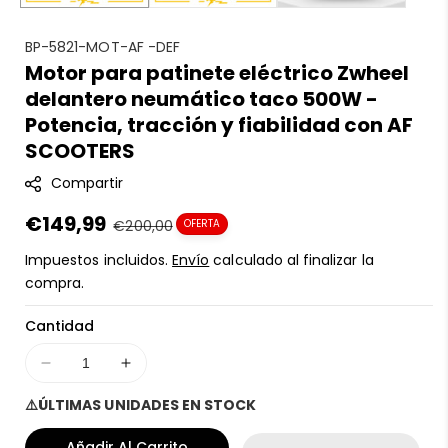
S
BP-5821-MOT-AF -DEF
Motor para patinete eléctrico Zwheel
K
delantero neumático taco 500W -
U
:
Potencia, tracción y fiabilidad con AF
SCOOTERS
Compartir
Precio
€149,99
Precio
€200,00
OFERTA
en
regular
Impuestos incluidos.
Envío
calculado al finalizar la
oferta
compra.
Cantidad
Disminuir
Aumentar
cantidad
cantidad
⚠️ÚLTIMAS UNIDADES EN STOCK
para
para
Motor
Motor
Añadir Al Carrito