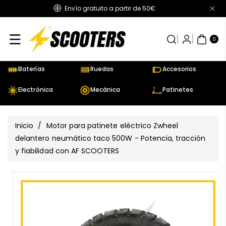
Envío gratuito a partir de 50€
Directamente
Al Contenido
0
AR
TÍC
0
UL
OS
Baterías
Ruedas
Accesorios
Electrónica
Mecánica
Patinetes
Inicio
/
Motor para patinete eléctrico Zwheel
delantero neumático taco 500W - Potencia, tracción
y fiabilidad con AF SCOOTERS
Ir
Directamente
Ver
A La
todos
Información
los
Del Producto
detalles