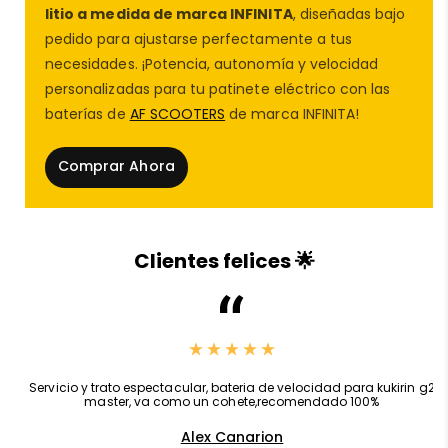
cámaras internas.
litio a medida de marca INFINITA
, diseñadas bajo
pedido para ajustarse perfectamente a tus
Este componente forma parte del catálogo exclusivo
necesidades. ¡Potencia, autonomía y velocidad
de
piezas de repuesto patinete eléctrico
que
personalizadas para tu patinete eléctrico con las
encontrarás en
AF SCOOTERS
, siempre verificado y
baterías de
AF SCOOTERS
de marca INFINITA!
testado por técnicos expertos.
✅ Perfecto para usuarios exigentes
Comprar Ahora
✅ Compatible con sistema de frenos y suspensión
original
✅ Excelente agarre en tierra, gravilla o asfalto irregular
✅ Componente ideal para una mejora OFFROAD
Clientes felices 🌟
⚙️
Especificaciones técnicas – Motor delantero
ZRino Duo OFFROAD |
AF SCOOTERS
🔧
Potencia
: 500W
,
Servicio y trato espectacular, bateria de velocidad para kukirin g2
master, va como un cohete,recomendado 100%
🛞
Neumático
incluido
: 255×80 tipo taco, sin
Alex Canarion