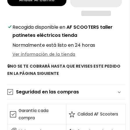
para
para
patinete
patinete
eléctrico
eléctrico
Zwheel
Zwheel
delantero
delantero
Recogida disponible en
AF SCOOTERS taller
neumático
neumático
patinetes eléctricos tienda
taco
taco
Normalmente está listo en 24 horas
500W
500W
-
-
Ver información de la tienda
Potencia,
Potencia,
tracción
tracción
🔒NO SE TE COBRARÁ HASTA QUE REVISES ESTE PEDIDO
y
y
EN LA PÁGINA SIGUIENTE
fiabilidad
fiabilidad
con
con
AF
AF
Seguridad en las compras
SCOOTERS
SCOOTERS
La información de las tarjetas se mantiene
segura y sin riesgos
Garantía cada
Calidad AF Scooters
AF SCOOTERS
sigue el Estándar de Seguridad de
compra
Datos para la Industria de Tarjeta de Pago