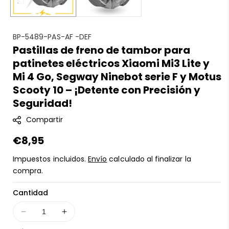
S
BP-5489-PAS-AF -DEF
Pastillas de freno de tambor para
K
patinetes eléctricos Xiaomi Mi3 Lite y
U
:
Mi 4 Go, Segway Ninebot serie F y Motus
Scooty 10 – ¡Detente con Precisión y
Seguridad!
Compartir
Precio
€8,95
regular
Impuestos incluidos.
Envío
calculado al finalizar la
compra.
Cantidad
Disminuir
Aumentar
cantidad
cantidad