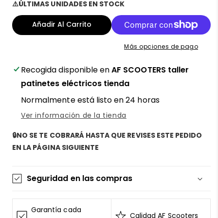
⚠️ÚLTIMAS UNIDADES EN STOCK
para
para
Pastillas
Pastillas
Añadir Al Carrito
de
de
freno
freno
Más opciones de pago
de
de
tambor
tambor
Recogida disponible en
AF SCOOTERS taller
para
para
patinetes
patinetes
patinetes eléctricos tienda
eléctricos
eléctricos
Normalmente está listo en 24 horas
Xiaomi
Xiaomi
Mi3
Mi3
Ver información de la tienda
Lite
Lite
y
y
🔒NO SE TE COBRARÁ HASTA QUE REVISES ESTE PEDIDO
Mi
Mi
EN LA PÁGINA SIGUIENTE
4
4
Go,
Go,
Segway
Segway
Seguridad en las compras
Ninebot
Ninebot
serie
serie
La información de las tarjetas se mantiene
F
F
segura y sin riesgos
Garantía cada
y
y
Calidad AF Scooters