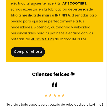
F25E II
,
Ninebot F25I y F40I
,
Ninebot F30E
,
Ninebot
eléctrico al siguiente nivel? En
AF SCOOTERS
,
F40E
,
Ninebot MAX G30E II
,
Ninebot Serie F
,
Xiaomi
somos expertos en la fabricación de
baterías
de
1S
,
Xiaomi Essential /Lite
,
Xiaomi MI3 Lite
,
Xiaomi MI4
litio a medida de marca INFINITA
, diseñadas bajo
GO
pedido para ajustarse perfectamente a tus
necesidades. ¡Potencia, autonomía y velocidad
Si tienes alguno de estos modelos y necesitas
piezas
personalizadas para tu patinete eléctrico con las
de repuesto para patinete eléctrico
, en
AF
baterías de
AF SCOOTERS
de marca INFINITA!
SCOOTERS
encontrarás la mejor calidad al mejor
precio.
Comprar Ahora
Calidad y Durabilidad para tu Seguridad
En
AF SCOOTERS
, nuestra prioridad es ofrecer
repuestos para patinetes eléctricos
de la más alta
Clientes felices 🌟
calidad. Las
pastillas de freno de tambor
que
tenemos en nuestra
tienda de repuestos de
patinetes eléctricos
están fabricadas con
materiales resistentes al desgaste, asegurando un
frenado óptimo incluso en condiciones exigentes.
,
Servicio y trato espectacular, bateria de velocidad para kukirin g2