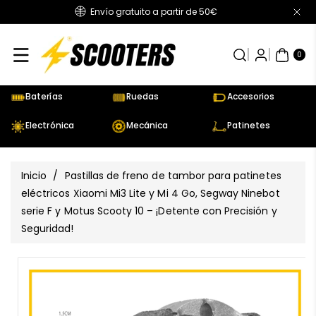
Envío gratuito a partir de 50€
Directamente
Al Contenido
0
AR
TÍC
0
UL
OS
Baterías
Ruedas
Accesorios
Electrónica
Mecánica
Patinetes
Inicio
/
Pastillas de freno de tambor para patinetes
eléctricos Xiaomi Mi3 Lite y Mi 4 Go, Segway Ninebot
serie F y Motus Scooty 10 – ¡Detente con Precisión y
Seguridad!
Ir
Directamente
Ver
A La
todos
Información
los
Del Producto